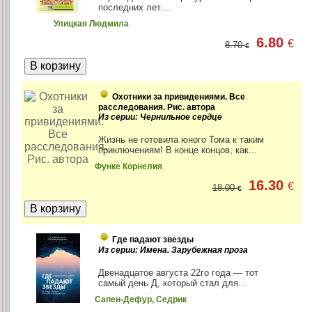
последних лет....
Улицкая Людмила
6.80
€
8.70
€
Охотники за привидениями. Все
расследования. Рис. автора
Из серии: Чернильное сердце
Жизнь не готовила юного Тома к таким
приключениям! В конце концов, как...
Функе Корнелия
16.30
€
18.00
€
Где падают звезды
Из серии: Имена. Зарубежная проза
Двенадцатое августа 22го года — тот
самый день Д, который стал для...
Сапен-Дефур, Седрик