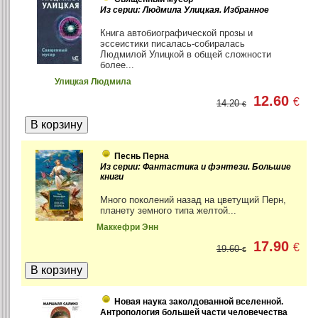
Из серии: Людмила Улицкая. Избранное
Книга автобиографической прозы и
эссеистики писалась-собиралась
Людмилой Улицкой в общей сложности
более...
Улицкая Людмила
12.60
€
14.20
€
Песнь Перна
Из серии: Фантастика и фэнтези. Большие
книги
Много поколений назад на цветущий Перн,
планету земного типа желтой...
Маккефри Энн
17.90
€
19.60
€
Новая наука заколдованной вселенной.
Антропология большей части человечества