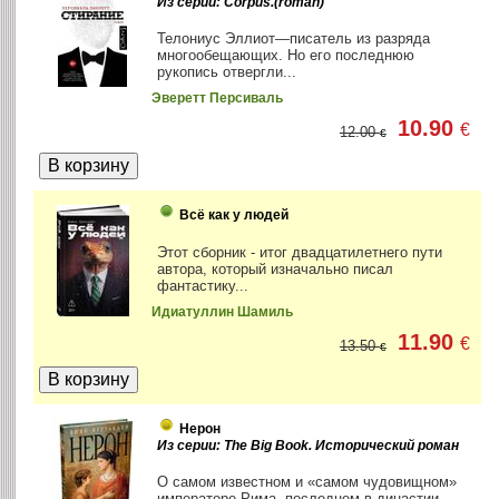
Из серии: Corpus.(roman)
Телониус Эллиот—писатель из разряда
многообещающих. Но его последнюю
рукопись отвергли...
Эверетт Персиваль
10.90
€
12.00
€
Всё как у людей
Этот сборник - итог двадцатилетнего пути
автора, который изначально писал
фантастику...
Идиатуллин Шамиль
11.90
€
13.50
€
Нерон
Из серии: The Big Book. Исторический роман
О самом известном и «самом чудовищном»
императоре Рима, последнем в династии