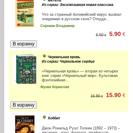
Метель
Из серии: Эксклюзивная новая классика
Что за странный боливийский вирус вызвал
эпидемию в русском селе? Откуда...
Сорокин Владимир
5.90
€
6.50
€
Чернильная кровь
Из серии: Чернильное сердце
«Чернильная кровь» — вторая из четырех
книг серии «Чернильный мир». Культовая
фэнтезийная...
Функе Корнелия
15.90
€
16.80
€
Хоббит
Джон Рональд Руэл Толкин (1892 – 1973) –
писатель, поэт, филолог, профессор...