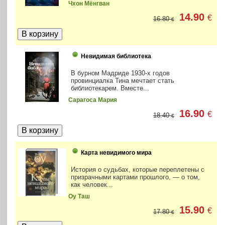
Чхон Мёнгван
14.90
€
16.80
€
Невидимая библиотека
В бурном Мадриде 1930-х годов
провинциалка Тина мечтает стать
библиотекарем. Вместе...
Сарагоса Мария
16.90
€
18.40
€
Карта невидимого мира
История о судьбах, которые переплетены с
призрачными картами прошлого, — о том,
как человек...
Оу Таш
15.90
€
17.80
€