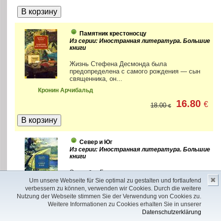
Памятник крестоносцу
Из серии: Иностранная литература. Большие
книги
Жизнь Стефена Десмонда была
предопределена с самого рождения — сын
священника, он...
Кронин Арчибальд
16.80
€
18.00
€
Север и Юг
Из серии: Иностранная литература. Большие
книги
Элизабет Гаскелл — знаменитая
✖
писательница Викторианской эпохи,
Um unsere Webseite für Sie optimal zu gestalten und fortlaufend
причисляемая, наряду с Чарльзом
verbessern zu können, verwenden wir Cookies. Durch die weitere
Диккенсом,...
Nutzung der Webseite stimmen Sie der Verwendung von Cookies zu.
Weitere Informationen zu Cookies erhalten Sie in unserer
Гаскелл Элизабет
Datenschutzerklärung
18.00
€