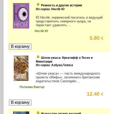
Ревность и другие истории
Из серии: Несбё Ю
Ю Несбё, норвежский писатель и ведущий
представитель северного нуара, не
перестает удивлять....
Несбё Ю
5.80
€
Шлем ужаса: Креатифф о Тесее и
Минотавре
Из серии: Азбука.Голоса
«Шлем ужаса» — часть международного
проекта «Мифы», затеянного британским
издательством Canongate:...
Пелевин Виктор
12.40
€
Искусство легких касаний