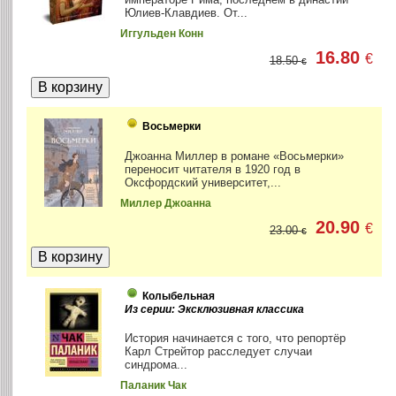
Юлиев-Клавдиев. От...
Иггульден Конн
16.80
€
18.50
€
Восьмерки
Джоанна Миллер в романе «Восьмерки»
переносит читателя в 1920 год в
Оксфордский университет,...
Миллер Джоанна
20.90
€
23.00
€
Колыбельная
Из серии: Эксклюзивная классика
История начинается с того, что репортёр
Карл Стрейтор расследует случаи
синдрома...
Паланик Чак