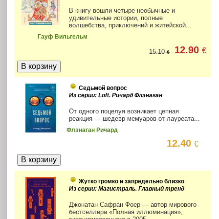
В книгу вошли четыре необычные и
удивительные истории, полные
волшебства, приключений и житейской...
Гауф Вильгельм
12.90
€
15.10
€
Седьмой вопрос
Из серии: Loft. Ричард Флэнаган
От одного поцелуя возникает цепная
реакция — шедевр мемуаров от лауреата...
Флэнаган Ричард
12.40
€
Жутко громко и запредельно близко
Из серии: Магистраль. Главный тренд
Джонатан Сафран Фоер — автор мирового
бестселлера «Полная иллюминация»,