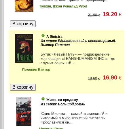
Толкин, Джон Рональд Руэл
19.20
€
21.90
€
A Sinistra
Из серии: Единственный и неповторимый.
Виктор Пелевин
Бутик «Левый Путь» — подразделение
корпорации «TRANSHUMANISM INC.», где
служит баночный...
Пелевин Виктор
16.90
€
18.60
€
Жизнь на продажу
Из серии: Большой роман
Юкио Мисима — самый знаменитый и
читаемый в мире японский писатель.
Прославился он...