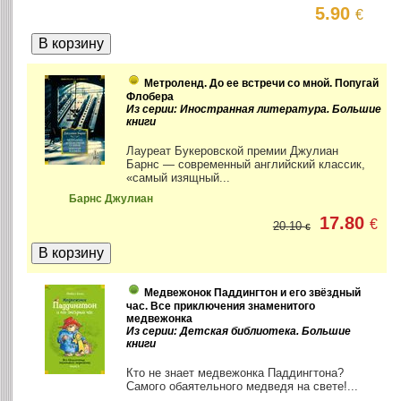
5.90
€
Метроленд. До ее встречи со мной. Попугай
Флобера
Из серии: Иностранная литература. Большие
книги
Лауреат Букеровской премии Джулиан
Барнс — современный английский классик,
«самый изящный...
Барнс Джулиан
17.80
€
20.10
€
Медвежонок Паддингтон и его звёздный
час. Все приключения знаменитого
медвежонка
Из серии: Детская библиотека. Большие
книги
Кто не знает медвежонка Паддингтона?
Самого обаятельного медведя на свете!...