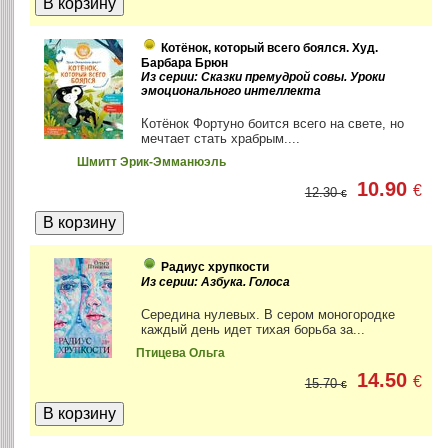
Котёнок, который всего боялся. Худ.
Барбара Брюн
Из серии: Сказки премудрой совы. Уроки
эмоционального интеллекта
Котёнок Фортуно боится всего на свете, но
мечтает стать храбрым....
Шмитт Эрик-Эмманюэль
10.90
€
12.30
€
Радиус хрупкости
Из серии: Азбука. Голоса
Середина нулевых. В сером моногородке
каждый день идет тихая борьба за...
Птицева Ольга
14.50
€
15.70
€