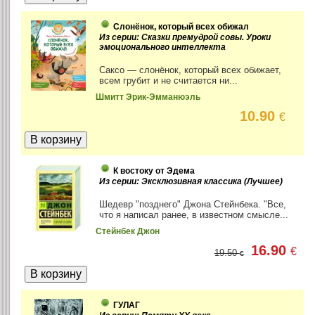
Слонёнок, который всех обижал
Из серии: Сказки премудрой совы. Уроки
эмоционального интеллекта
Саксо — слонёнок, который всех обижает,
всем грубит и не считается ни...
Шмитт Эрик-Эмманюэль
10.90
€
К востоку от Эдема
Из серии: Эксклюзивная классика (Лучшее)
Шедевр "позднего" Джона Стейнбека. "Все,
что я написал ранее, в известном смысле...
Стейнбек Джон
16.90
€
19.50
€
ГУЛАГ