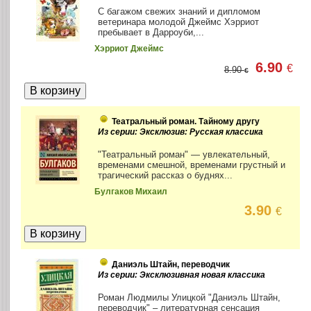
С багажом свежих знаний и дипломом
ветеринара молодой Джеймс Хэрриот
пребывает в Дарроуби,...
Хэрриот Джеймс
6.90
€
8.90
€
Театральный роман. Тайному другу
Из серии: Эксклюзив: Русская классика
"Театральный роман" — увлекательный,
временами смешной, временами грустный и
трагический рассказ о буднях...
Булгаков Михаил
3.90
€
Даниэль Штайн, переводчик
Из серии: Эксклюзивная новая классика
Роман Людмилы Улицкой "Даниэль Штайн,
переводчик" – литературная сенсация