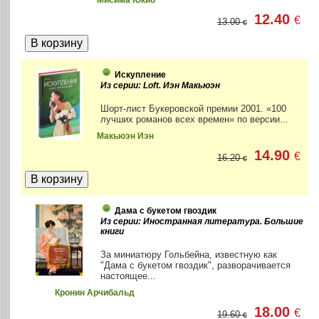
Мисима Юкио
12.40
€
13.00
€
Искупление
Из серии: Loft. Иэн Макьюэн
Шорт-лист Букеровской премии 2001. «100
лучших романов всех времен» по версии...
Макьюэн Иэн
14.90
€
16.20
€
Дама с букетом гвоздик
Из серии: Иностранная литература. Большие
книги
За миниатюру Гольбейна, известную как
"Дама с букетом гвоздик", разворачивается
настоящее...
Кронин Арчибальд
18.00
€
19.60
€