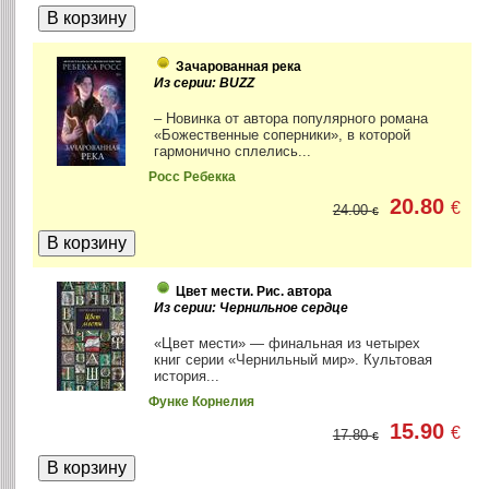
Зачарованная река
Из серии: BUZZ
– Новинка от автора популярного романа
«Божественные соперники», в которой
гармонично сплелись...
Росс Ребекка
20.80
€
24.00
€
Цвет мести. Рис. автора
Из серии: Чернильное сердце
«Цвет мести» — финальная из четырех
книг серии «Чернильный мир». Культовая
история...
Функе Корнелия
15.90
€
17.80
€