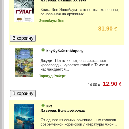
Из серии: Памяти ХХ века
Книга Энн Эпплбаум - это не только полная,
основанная на архивных...
Эпплбаум Энн
31.90
€
Клуб убийств Марлоу
Джудит Поттс 77 лет, она составляет
кроссворды, купается голой в Темзе и
наслаждается...
Торогуд Роберт
12.90
€
14.00
€
Кит
Из серии: Большой роман
От одного из самых оригинальных голосов
современной корейской литературы Чхон...