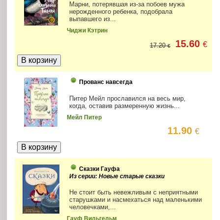
Марни, потерявшая из-за побоев мужа
нерожденного ребенка, подобрала
выпавшего из...
Чиджи Кэтрин
15.60
€
17.20
€
Прованс навсегда
Питер Мейл прославился на весь мир,
когда, оставив размеренную жизнь...
Мейл Питер
11.90
€
Сказки Гауфа
Из серии: Новые старые сказки
Не стоит быть невежливым с неприятными
старушками и насмехаться над маленькими
человечками,...
Гауф Вильгельм