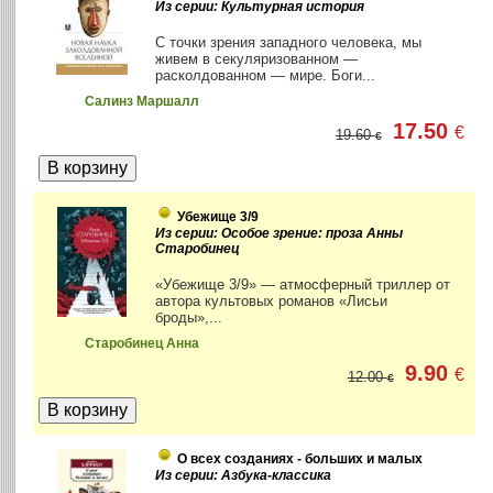
Из серии: Культурная история
С точки зрения западного человека, мы
живем в секуляризованном —
расколдованном — мире. Боги...
Салинз Маршалл
17.50
€
19.60
€
Убежище 3/9
Из серии: Особое зрение: проза Анны
Старобинец
«Убежище 3/9» — атмосферный триллер от
автора культовых романов «Лисьи
броды»,...
Старобинец Анна
9.90
€
12.00
€
О всех созданиях - больших и малых
Из серии: Азбука-классика