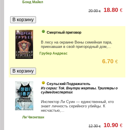
Бонд Майкл
18.80
€
20.00
€
Смертный приговор
В лесу на окраине Вены семейная пара,
приехавшая в свой пригородный дом,...
Грубер Андреас
6.70
€
Сеульский Подражатель
Из серии: Tok. Внутри жертвы. Триллеры о
судмедэкспертах
Инспектор Ли Суин — единственный, кто
знает личность серийного убийцы. К
несчастью,...
Ли Чжонгван
10.90
€
12.30
€