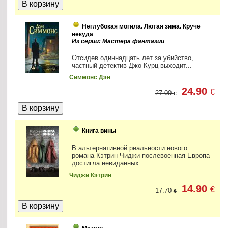
Неглубокая могила. Лютая зима. Круче
некуда
Из серии: Мастера фантазии
Отсидев одиннадцать лет за убийство,
частный детектив Джо Курц выходит...
Симмонс Дэн
24.90
€
27.00
€
Книга вины
В альтернативной реальности нового
романа Кэтрин Чиджи послевоенная Европа
достигла невиданных...
Чиджи Кэтрин
14.90
€
17.70
€