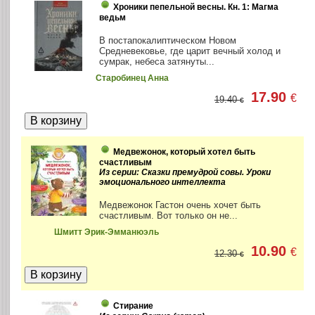
Хроники пепельной весны. Кн. 1: Магма
ведьм
В постапокалиптическом Новом
Средневековье, где царит вечный холод и
сумрак, небеса затянуты...
Старобинец Анна
17.90
€
19.40
€
Медвежонок, который хотел быть
счастливым
Из серии: Сказки премудрой совы. Уроки
эмоционального интеллекта
Медвежонок Гастон очень хочет быть
счастливым. Вот только он не...
Шмитт Эрик-Эмманюэль
10.90
€
12.30
€
Стирание