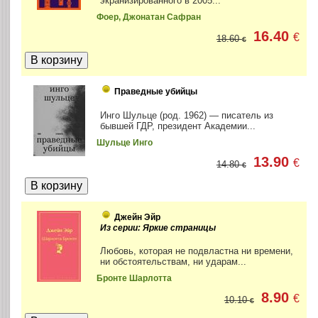
экранизированного в 2005...
Фоер, Джонатан Сафран
16.40
€
18.60
€
Праведные убийцы
Инго Шульце (род. 1962) — писатель из
бывшей ГДР, президент Академии...
Шульце Инго
13.90
€
14.80
€
Джейн Эйр
Из серии: Яркие страницы
Любовь, которая не подвластна ни времени,
ни обстоятельствам, ни ударам...
Бронте Шарлотта
8.90
€
10.10
€