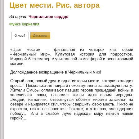
Цвет мести. Рис. автора
Из серии:
Чернильное сердце
Функе Корнелия
О чем?
Доставка
«Цвет мести» — финальная из четырех книг серии
«Чернильный мир». Культовая история для подростков.
Мировой бестселлер с уникальной атмосферой и неповторимой
магией.
Долгожданное возвращение в Чернильный мир!
Старый враг, новый друг и одна история мести, которая холодит
кровь… Несколько лет мира и покоя куплены за высокую плату.
Жители Омбры оплакивают павших героев прошедшей войны и
залечивают раны, позволяя жизни идти своим чередом.
Злодей, изгнанник, отвергнутый обоими мирами затаился на
севере и набирается сил, чтобы свершить свою месть. Никто не
скроется, никто не спасется. Похоже, в этот раз, зло одержит
победу… Или в слабом луче надежды миру явится новый
герой?...