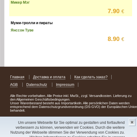
Микер Мэг
7.90
€
Муми-тролли и пираты
Янссон Туве
8.90
€
Главная
Доставка и оплата
Как сделать заказ?
AGB
Datenschutz
Impressum
Alle Rechte vorbehalten. Alle Preise inkl. MwSt., zzgl. Versandkosten. Lieferung zu
den Allgemeinen Geschäftsbedingungen.
Unser Warenbestand besteht aus Importartikeln. Alle persönlichen Daten werden
entsprechend dem Datenschutzgrundverordnung (DS-GVO) der Europäischen Union
behandelt.
Сделав заказ сегодня, уже через день или два Вы можете стать обладателем
✖
НОВИНКИ из Германии
! Удачного поиска!
Um unsere Webseite für Sie optimal zu gestalten und fortlaufend
verbessern zu können, verwenden wir Cookies. Durch die weitere
Copyright 2003 - 2023 © Express-Kniga
Nutzung der Webseite stimmen Sie der Verwendung von Cookies zu.
Разработка:
V.A.Vorobiev