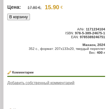
15.90
Цена:
€
17.80 €,
A/Nr:
1171234104
ISBN:
978-5-389-24675-1
EAN:
9785389246751
Махаон, 2024
352 с., формат: 207x133x20, твердый переплет
Вес:
400 г
Комментарии
Добавить собственный комментарий