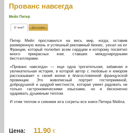
Прованс навсегда
Мейл Питер
О чем?
Доставка
Питер Мейл прославился на весь мир, когда, оставив
размеренную жизнь и успешный рекламный бизнес, уехал на юг
Франции, который полюбил всем сердцем и которому посвятил
много прекрасных книг, ставших международными
бестселлерами.
«Прованс навсегда» — еще одна трогательная, забавная и
увлекательная история, в которой автор с любовью и юмором
рассказывает о своей жизни в благословенной французской
провинции. Это живописный портрет гостеприимной,
добродушной и щедрой местности, которая умеет радовать не
только гастрономическими изысками, но и бесконечно
одаривать душевным теплом.
И этим теплом и сиянием юга согреты все книги Питера Мейла.
11.90
Цена:
€