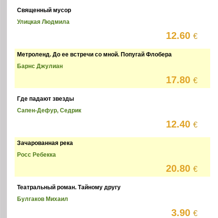
Священный мусор
Улицкая Людмила
12.60
€
Метроленд. До ее встречи со мной. Попугай Флобера
Барнс Джулиан
17.80
€
Где падают звезды
Сапен-Дефур, Седрик
12.40
€
Зачарованная река
Росс Ребекка
20.80
€
Театральный роман. Тайному другу
Булгаков Михаил
3.90
€