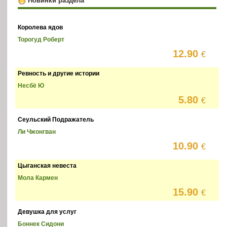
Новинки раздела
Королева ядов
Торогуд Роберт
12.90
€
Ревность и другие истории
Несбё Ю
5.80
€
Сеульский Подражатель
Ли Чжонгван
10.90
€
Цыганская невеста
Мола Кармен
15.90
€
Девушка для услуг
Боннек Сидони