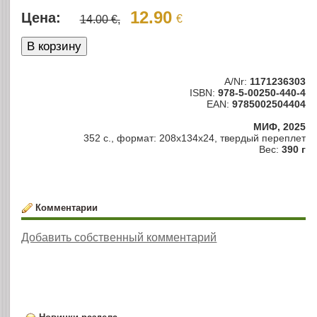
12.90
Цена:
€
14.00 €,
A/Nr:
1171236303
ISBN:
978-5-00250-440-4
EAN:
9785002504404
МИФ, 2025
352 с., формат: 208х134х24, твердый переплет
Вес:
390 г
Комментарии
Добавить собственный комментарий