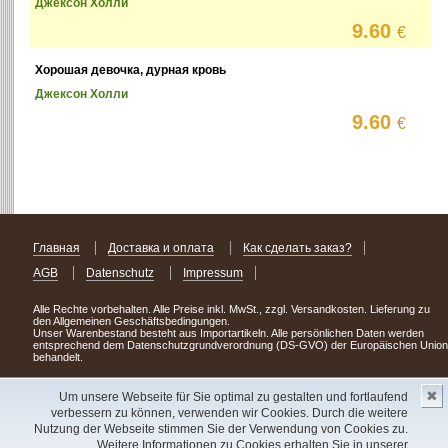
Джексон Холли
9.60
€
Хорошая девочка, дурная кровь
Джексон Холли
9.60
€
Главная
Доставка и оплата
Как сделать заказ?
AGB
Datenschutz
Impressum
Alle Rechte vorbehalten. Alle Preise inkl. MwSt., zzgl. Versandkosten. Lieferung zu
den Allgemeinen Geschäftsbedingungen.
Unser Warenbestand besteht aus Importartikeln. Alle persönlichen Daten werden
entsprechend dem Datenschutzgrundverordnung (DS-GVO) der Europäischen Union
behandelt.
Сделав заказ сегодня, уже через день или два Вы можете стать обладателем
✖
НОВИНКИ из Германии
! Удачного поиска!
Um unsere Webseite für Sie optimal zu gestalten und fortlaufend
verbessern zu können, verwenden wir Cookies. Durch die weitere
Copyright 2003 - 2023 © Express-Kniga
Nutzung der Webseite stimmen Sie der Verwendung von Cookies zu.
Разработка:
V.A.Vorobiev
Weitere Informationen zu Cookies erhalten Sie in unserer