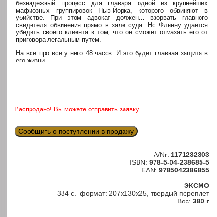
безнадежный процесс для главаря одной из крупнейших
мафиозных группировок Нью-Йорка, которого обвиняют в
убийстве. При этом адвокат должен… взорвать главного
свидетеля обвинения прямо в зале суда. Но Флинну удается
убедить своего клиента в том, что он сможет отмазать его от
приговора легальным путем.
На все про все у него 48 часов. И это будет главная защита в
его жизни…
Распродано! Вы можете отправить заявку.
Сообщить о поступлении в продажу
A/Nr:
1171232303
ISBN:
978-5-04-238685-5
EAN:
9785042386855
ЭКСМО
384 с., формат: 207x130x25, твердый переплет
Вес:
380 г