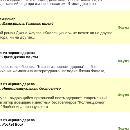
ь, ставший еще при жизни классиком. В молодости он...
екционер
и: Магистраль. Главный тренд
Фаулз
й роман Джона Фаулза «Коллекционер» не похож ни на другие
тора, ни на другие...
я из черного дерева
и: Проза Джона Фаулза
Фаулз
повесть из сборника "Башня из черного дерева" — без
ичения жемчужина литературного наследия Джона Фаулза,...
я из черного дерева
и: Интеллектуальный бестселлер
Фаулз
улз - выдающийся британский постмодернист, современный
 и автор всемирно известных бестселлеров "Коллекционер",
, "Любовница французского...
я из черного дерева
: Pocket Book
Фаулз