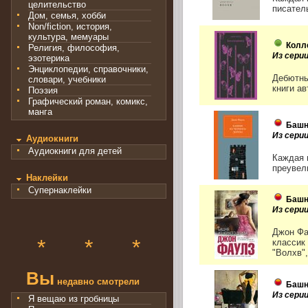
целительство
писател
Дом, семья, хобби
Non/fiction, история,
культура, мемуары
Колл
Религия, философия,
Из сери
эзотерика
Энциклопедии, справочники,
Дебютны
словари, учебники
книги ав
Поэзия
Графический роман, комикс,
манга
Башн
Из сери
Аудиокниги
Аудиокниги для детей
Каждая 
преувел
Наклейки
Супернаклейки
Башн
Из сери
Джон Фа
*
*
*
классик
"Волхв"
Вы
недавно смотрели
Башн
Из серии
Я вещаю из гробницы