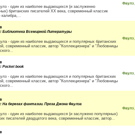
Фаулз
улз - один из наиболее выдающихся (и заслуженно
ных) британских писателей XX века, современный классик
 калибра,...
в
и: Библиотека Всемирной Литературы
Фаулз
ула - один из наиболее выдающихся и популярных британских
ей, современный классик, автор "Коллекционера" и "Любовницы
кого...
в
: Pocket book
Фаулз
улз - один из наиболее выдающихся и популярных британских
ей, современный классик, автор "Коллекционера" и "Любовницы
кого...
в
и: На берегах фантазии. Проза Джона Фаулза
Фаулз
улз - один из наиболее выдающихся (и заслужено популярных)
ких писателей двадцатого века, современный классик, автор...
в