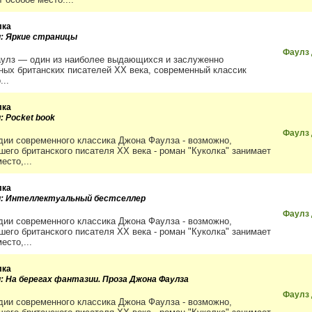
лка
и: Яркие страницы
Фаулз
улз — один из наиболее выдающихся и заслуженно
ных британских писателей ХХ века, современный классик
...
лка
: Pocket book
Фаулз
дии современного классика Джона Фаулза - возможно,
шего британского писателя XX века - роман "Куколка" занимает
есто,...
лка
и: Интеллектуальный бестселлер
Фаулз
дии современного классика Джона Фаулза - возможно,
шего британского писателя XX века - роман "Куколка" занимает
есто,...
лка
и: На берегах фантазии. Проза Джона Фаулза
Фаулз
дии современного классика Джона Фаулза - возможно,