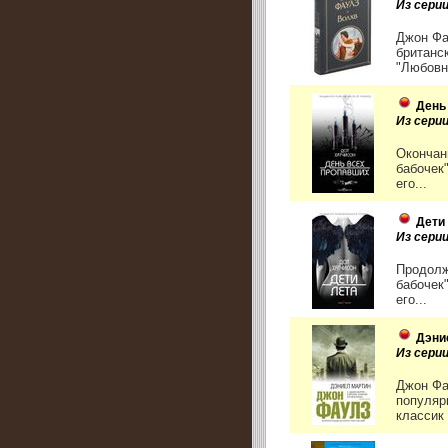
Из сери
Джон Фа
британс
"Любовн
День
Из сери
Окончан
бабочек
его...
Дети
Из сери
Продолж
бабочек
его...
Дэни
Из сери
Джон Фа
популяр
классик 