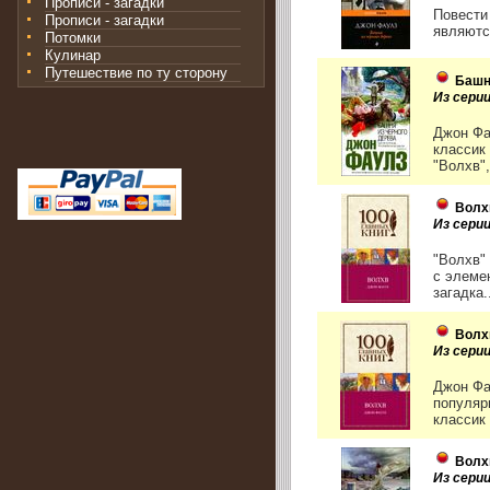
Прописи - загадки
Повести
Прописи - загадки
являютс
Потомки
Кулинар
Путешествие по ту сторону
Башн
Из сери
Джон Фа
классик
"Волхв"
Волх
Из серии
"Волхв"
с элеме
загадка.
Волх
Из серии
Джон Фа
популяр
классик 
Волх
Из сери