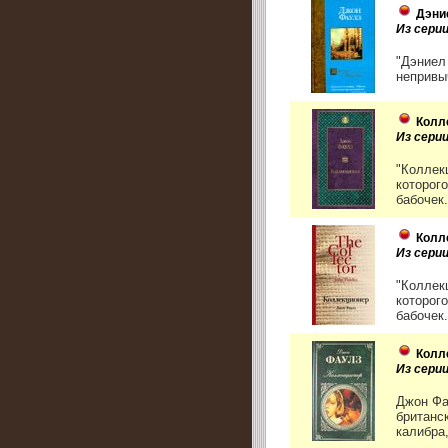
Дэни
Из серии
"Дэниел
непривы
Колл
Из сери
"Коллек
которог
бабочек.
Колл
Из сери
"Коллек
которог
бабочек.
Колл
Из сери
Джон Фа
британс
калибра,