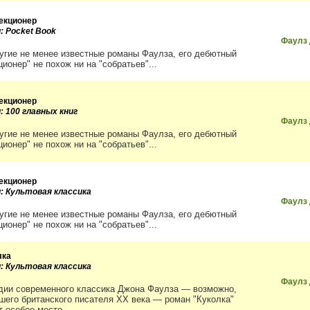
екционер
: Pocket Book
Фаулз
ругие не менее известные романы Фаулза, его дебютный
ионер" не похож ни на "собратьев"...
екционер
: 100 главных книг
Фаулз
ругие не менее известные романы Фаулза, его дебютный
ионер" не похож ни на "собратьев"...
екционер
и: Культовая классика
Фаулз
ругие не менее известные романы Фаулза, его дебютный
ионер" не похож ни на "собратьев"...
лка
и: Культовая классика
Фаулз
дии современного классика Джона Фаулза — возможно,
шего британского писателя XX века — роман "Куколка"
 особое место....