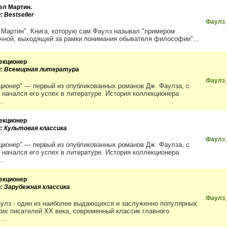
ел Мартин.
: Bestseller
Фаулз
 Мартин". Книга, которую сам Фаулз называл "примером
чной, выходящей за рамки понимания обывателя философии"...
екционер
и: Всемирная литература
Фаулз
ционер" — первый из опубликованных романов Дж. Фаулза, с
о начался его успех в литературе. История коллекционера
..
екционер
и: Культовая классика
Фаулз
ционер" — первый из опубликованных романов Дж. Фаулза, с
о начался его успех в литературе. История коллекционера
..
екционер
и: Зарубежная классика
Фаулз
улз - один из наиболее выдающихся и заслуженно популярных
ких писателей XX века, современный классик главного
...