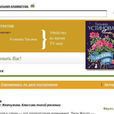
альная клавиатура
тектив
Убийство
 ночи»
во время
Устинова Татьяна
TV-шоу
овать Вас!
ск
,
Сортировать по дате поступления
Автор
в
и: Жемчужина. Классика тихой роскоши
Фаулз
книга серии — это литературная жемчужина. Джон Фаулз —