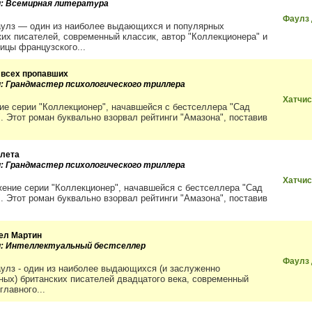
и: Всемирная литература
Фаулз
улз — один из наиболее выдающихся и популярных
ких писателей, современный классик, автор "Коллекционера" и
ицы французского...
 всех пропавших
и: Грандмастер психологического триллера
Хатчис
ие серии "Коллекционер", начавшейся с бестселлера "Сад
". Этот роман буквально взорвал рейтинги "Амазона", поставив
 лета
и: Грандмастер психологического триллера
Хатчис
ение серии "Коллекционер", начавшейся с бестселлера "Сад
". Этот роман буквально взорвал рейтинги "Амазона", поставив
ел Мартин
и: Интеллектуальный бестселлер
Фаулз
улз - один из наиболее выдающихся (и заслуженно
ных) британских писателей двадцатого века, современный
главного...