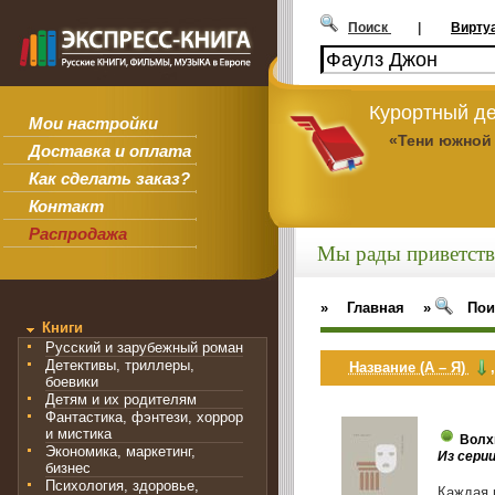
Поиск
|
Вирту
Курортный де
Мои настройки
«Тени южной
Доставка и оплата
Как сделать заказ?
Контакт
Распродажа
Мы рады приветств
»
Главная
»
Пои
Книги
Русский и зарубежный роман
Детективы, триллеры,
Название (А – Я)
боевики
Детям и их родителям
Фантастика, фэнтези, хоррор
и мистика
Волх
Экономика, маркетинг,
Из сери
бизнес
Психология, здоровье,
Каждая 