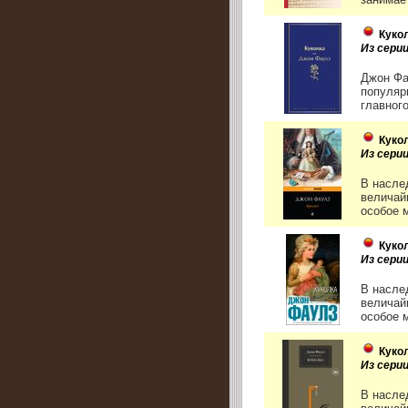
Куко
Из сери
Джон Фа
популяр
главного
Куко
Из серии
В насле
величай
особое м
Куко
Из сери
В насле
величай
особое м
Куко
Из сери
В насле