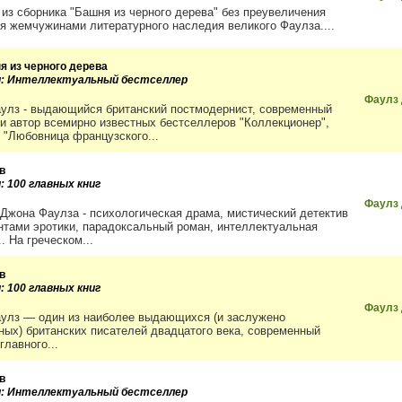
 из сборника "Башня из черного дерева" без преувеличения
я жемчужинами литературного наследия великого Фаулза....
я из черного дерева
и: Интеллектуальный бестселлер
Фаулз
улз - выдающийся британский постмодернист, современный
 и автор всемирно известных бестселлеров "Коллекционер",
, "Любовница французского...
в
: 100 главных книг
Фаулз
 Джона Фаулза - психологическая драма, мистический детектив
нтами эротики, парадоксальный роман, интеллектуальная
.. На греческом...
в
: 100 главных книг
Фаулз
улз — один из наиболее выдающихся (и заслужено
ных) британских писателей двадцатого века, современный
главного...
в
и: Интеллектуальный бестселлер