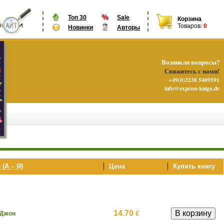
Топ 30
Sale
Корзина
Товаров:
0
Новинки
Авторы
Возникли вопросы?
Свяжитесь с нами!
+49(0)2238 5409591
info@express-kniga.de
 (А – Я)
Цена
Купить книгу
14.70
€
 Джон