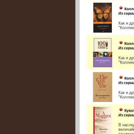
Колл
Из серии
Как и д
"Коллекц
Колл
Из серии
Как и д
"Коллекц
Колл
Из сери
Как и д
"Коллекц
Куко
Из сери
В насле
величай
занимает