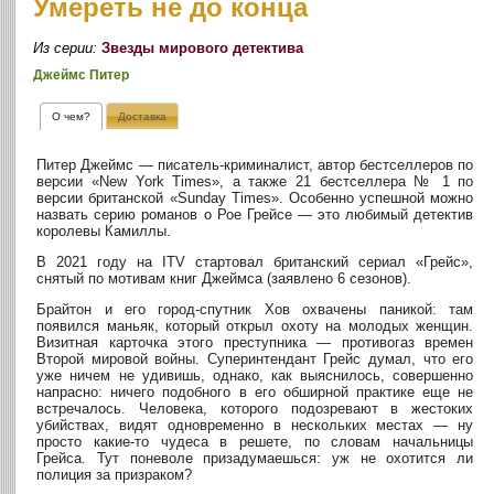
Умереть не до конца
Из серии:
Звезды мирового детектива
Джеймс Питер
О чем?
Доставка
Питер Джеймс — писатель-криминалист, автор бестселлеров по
версии «New York Times», а также 21 бестселлера № 1 по
версии британской «Sunday Times». Особенно успешной можно
назвать серию романов о Рое Грейсе — это любимый детектив
королевы Камиллы.
В 2021 году на ITV стартовал британский сериал «Грейс»,
снятый по мотивам книг Джеймса (заявлено 6 сезонов).
Брайтон и его город-спутник Хов охвачены паникой: там
появился маньяк, который открыл охоту на молодых женщин.
Визитная карточка этого преступника — противогаз времен
Второй мировой войны. Суперинтендант Грейс думал, что его
уже ничем не удивишь, однако, как выяснилось, совершенно
напрасно: ничего подобного в его обширной практике еще не
встречалось. Человека, которого подозревают в жестоких
убийствах, видят одновременно в нескольких местах — ну
просто какие-то чудеса в решете, по словам начальницы
Грейса. Тут поневоле призадумаешься: уж не охотится ли
полиция за призраком?