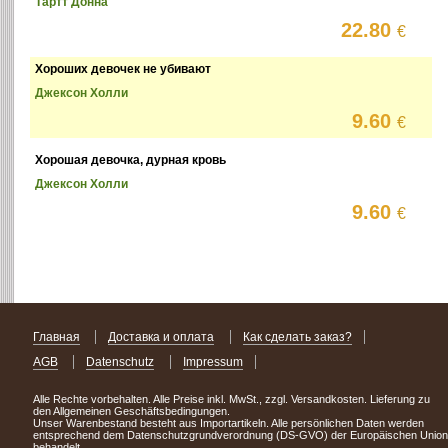
Тартт Донна
22.80
€
Хороших девочек не убивают
Джексон Холли
9.60
€
Хорошая девочка, дурная кровь
Джексон Холли
9.60
€
Главная
Доставка и оплата
Как сделать заказ?
AGB
Datenschutz
Impressum
Alle Rechte vorbehalten. Alle Preise inkl. MwSt., zzgl. Versandkosten. Lieferung zu
den Allgemeinen Geschäftsbedingungen.
Unser Warenbestand besteht aus Importartikeln. Alle persönlichen Daten werden
entsprechend dem Datenschutzgrundverordnung (DS-GVO) der Europäischen Union
behandelt.