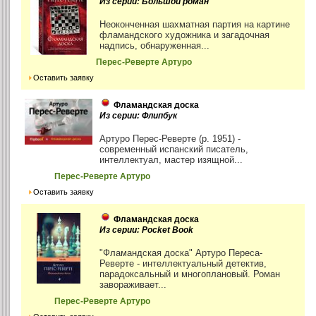
Из серии: Большой роман
Неоконченная шахматная партия на картине
фламандского художника и загадочная
надпись, обнаруженная...
Перес-Реверте Артуро
Оставить заявку
Фламандская доска
Из серии: Флипбук
Артуро Перес-Реверте (р. 1951) -
современный испанский писатель,
интеллектуал, мастер изящной...
Перес-Реверте Артуро
Оставить заявку
Фламандская доска
Из серии: Pocket Book
"Фламандская доска" Артуро Переса-
Реверте - интеллектуальный детектив,
парадоксальный и многоплановый. Роман
завораживает...
Перес-Реверте Артуро