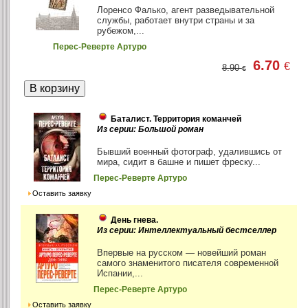
Лоренсо Фалько, агент разведывательной
службы, работает внутри страны и за
рубежом,...
Перес-Реверте Артуро
6.70
€
8.90
€
Баталист. Территория команчей
Из серии: Большой роман
Бывший военный фотограф, удалившись от
мира, сидит в башне и пишет фреску...
Перес-Реверте Артуро
Оставить заявку
День гнева.
Из серии: Интеллектуальный бестселлер
Впервые на русском — новейший роман
самого знаменитого писателя современной
Испании,...
Перес-Реверте Артуро
Оставить заявку