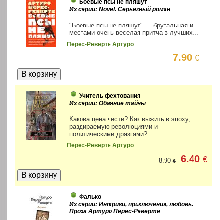
Боевые псы не пляшут
Из серии: Novel. Серьезный роман
"Боевые псы не пляшут" — брутальная и
местами очень веселая притча в лучших...
Перес-Реверте Артуро
7.90
€
Учитель фехтования
Из серии: Обаяние тайны
Какова цена чести? Как выжить в эпоху,
раздираемую революциями и
политическими дрязгами?...
Перес-Реверте Артуро
6.40
€
8.90
€
Фалько
Из серии: Интриги, приключения, любовь.
Проза Артуро Перес-Реверте