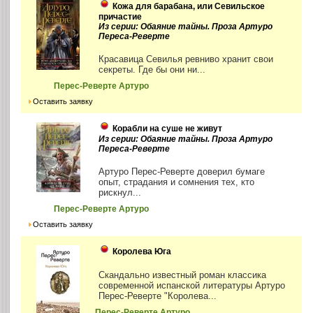
Кожа для барабана, или Севильское
причастие
Из серии: Обаяние тайны. Проза Артуро
Переса-Реверте
Красавица Севилья ревниво хранит свои
секреты. Где бы они ни...
Перес-Реверте Артуро
Оставить заявку
Корабли на суше не живут
Из серии: Обаяние тайны. Проза Артуро
Переса-Реверте
Артуро Перес-Реверте доверил бумаге
опыт, страдания и сомнения тех, кто
рискнул...
Перес-Реверте Артуро
Оставить заявку
Королева Юга
Скандально известный роман классика
современной испанской литературы Артуро
Перес-Реверте "Королева...
Перес-Реверте Артуро