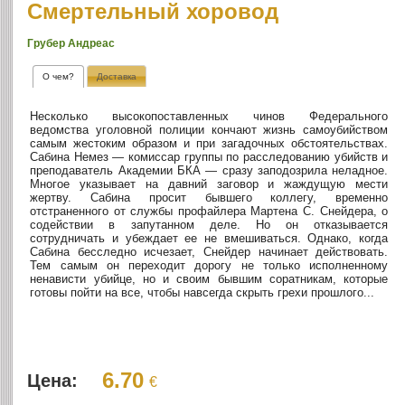
Смертельный хоровод
Грубер Андреас
О чем?
Доставка
Несколько высокопоставленных чинов Федерального
ведомства уголовной полиции кончают жизнь самоубийством
самым жестоким образом и при загадочных обстоятельствах.
Сабина Немез — комиссар группы по расследованию убийств и
преподаватель Академии БКА — сразу заподозрила неладное.
Многое указывает на давний заговор и жаждущую мести
жертву. Сабина просит бывшего коллегу, временно
отстраненного от службы профайлера Мартена С. Снейдера, о
содействии в запутанном деле. Но он отказывается
сотрудничать и убеждает ее не вмешиваться. Однако, когда
Сабина бесследно исчезает, Снейдер начинает действовать.
Тем самым он переходит дорогу не только исполненному
ненависти убийце, но и своим бывшим соратникам, которые
готовы пойти на все, чтобы навсегда скрыть грехи прошлого...
6.70
Цена:
€