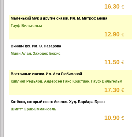
16.30
€
Маленький Мук и другие сказки. Ил. М. Митрофанова
Гауф Вильгельм
12.90
€
Винни-Пух. Ил. Э. Назарова
Милн Алан, Заходер Борис
11.50
€
Восточные сказки. Ил. Аси Любимовой
Киплинг Редьярд, Андерсен Ганс Кристиан, Гауф Вильгельм
17.30
€
Котёнок, который всего боялся. Худ. Барбара Брюн
Шмитт Эрик-Эмманюэль
10.90
€