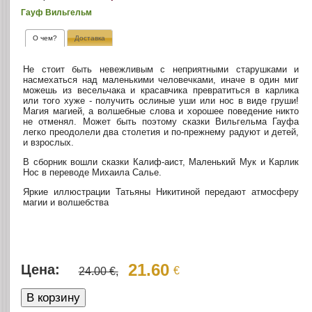
Гауф Вильгельм
О чем?
Доставка
Не стоит быть невежливым с неприятными старушками и
насмехаться над маленькими человечками, иначе в один миг
можешь из весельчака и красавчика превратиться в карлика
или того хуже - получить ослиные уши или нос в виде груши!
Магия магией, а волшебные слова и хорошее поведение никто
не отменял. Может быть поэтому сказки Вильгельма Гауфа
легко преодолели два столетия и по-прежнему радуют и детей,
и взрослых.
В сборник вошли сказки Калиф-аист, Маленький Мук и Карлик
Нос в переводе Михаила Салье.
Яркие иллюстрации Татьяны Никитиной передают атмосферу
магии и волшебства
21.60
Цена:
€
24.00 €,