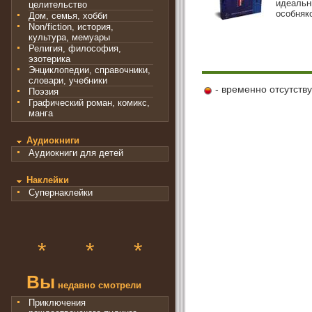
идеальн
целительство
особняко
Дом, семья, хобби
Non/fiction, история,
культура, мемуары
Религия, философия,
эзотерика
Энциклопедии, справочники,
словари, учебники
- временно отсутств
Поэзия
Графический роман, комикс,
манга
Аудиокниги
Аудиокниги для детей
Наклейки
Супернаклейки
*
*
*
Вы
недавно смотрели
Приключения