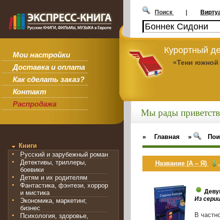
Поиск
|
Вирту
Курортный де
Мои настройки
«Тени южной
Доставка и оплата
Как сделать заказ?
Контакт
Распродажа
Мы рады приветств
»
Главная
»
Пои
Книги
Русский и зарубежный роман
Детективы, триллеры,
Название (А – Я)
боевики
Детям и их родителям
Фантастика, фэнтези, хоррор
Деву
и мистика
Из сери
Экономика, маркетинг,
бизнес
В частн
Психология, здоровье,