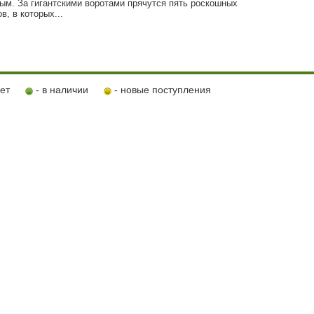
ым. За гигантскими воротами прячутся пять роскошных
в, в которых...
ует
- в наличии
- новые поступления