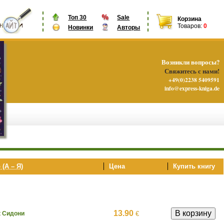
Топ 30
Sale
Корзина
Товаров:
0
Новинки
Авторы
Возникли вопросы?
Свяжитесь с нами!
+49(0)2238 5409591
info@express-kniga.de
 (А – Я)
Цена
Купить книгу
13.90
€
к Сидони