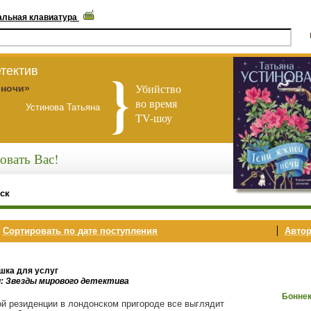
альная клавиатура
тектив
Убийство
 ночи»
во время
Устинова Татьяна
TV-шоу
овать Вас!
ск
,
Сортировать по дате поступления
Автор
шка для услуг
и: Звезды мирового детектива
Бонне
ой резиденции в лондонском пригороде все выглядит