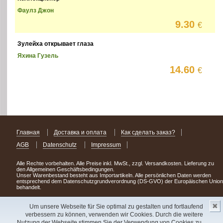
Фаулз Джон
9.30
€
Зулейха открывает глаза
Яхина Гузель
14.60
€
Главная
Доставка и оплата
Как сделать заказ?
AGB
Datenschutz
Impressum
Alle Rechte vorbehalten. Alle Preise inkl. MwSt., zzgl. Versandkosten. Lieferung zu
den Allgemeinen Geschäftsbedingungen.
Unser Warenbestand besteht aus Importartikeln. Alle persönlichen Daten werden
entsprechend dem Datenschutzgrundverordnung (DS-GVO) der Europäischen Union
behandelt.
Сделав заказ сегодня, уже через день или два Вы можете стать обладателем
✖
НОВИНКИ из Германии
! Удачного поиска!
Um unsere Webseite für Sie optimal zu gestalten und fortlaufend
verbessern zu können, verwenden wir Cookies. Durch die weitere
Copyright 2003 - 2023 © Express-Kniga
Nutzung der Webseite stimmen Sie der Verwendung von Cookies zu.