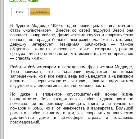
Сарагоса Мария
О чем?
Доставка
В бурном Мадриде 1930-х годов провинциалка Тина мечтает
стать библиотекарем. Вместе со своей подругой Вевой она
попадает в мир кабаре, феминистских клубов и спиритических
сеансов, но гораздо больше, чем развеселая жизнь столицы,
девушку интересует Невидимая библиотека — тайное
общество, когда-то спасавшее книги, которым угрожала
цензура. Тина не сомневается, что именно в этом ее призвание
— спасать книги.
Работая библиотекарем в осажденном франкистами Мадриде,
Тина понимает, что в спасении нуждаются не только
запрещенные, но и все книги, ведь война ведется и на книжном
фронте — переписывается история, факты подменяются
выдумками, а идеология вытесняет человечность.
Но даже в эпицентре опустошительной войны жизнь
продолжается, Тина находит свою любовь, однако ничто не
помешает ей по-прежнему защищать книги, и не только от
пожаров и бомб, но и от невежества и варварства. Большой
роман о любви к книгам, о том, как сохранять человеческое
достоинство даже в атмосфере страха и тотальных
преследований.