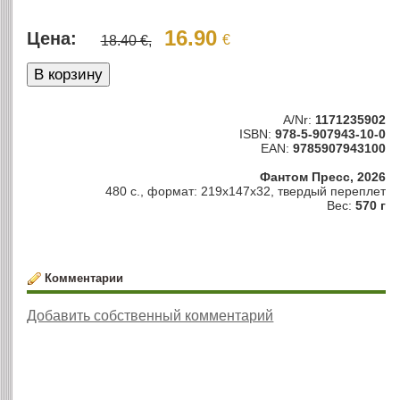
16.90
Цена:
€
18.40 €,
A/Nr:
1171235902
ISBN:
978-5-907943-10-0
EAN:
9785907943100
Фантом Пресс, 2026
480 с., формат: 219х147х32, твердый переплет
Вес:
570 г
Комментарии
Добавить собственный комментарий