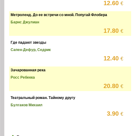
12.60
€
Метроленд. До ее встречи со мной. Попугай Флобера
Барнс Джулиан
17.80
€
Где падают звезды
Сапен-Дефур, Седрик
12.40
€
Зачарованная река
Росс Ребекка
20.80
€
Театральный роман. Тайному другу
Булгаков Михаил
3.90
€