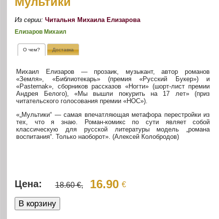
Мультики
Из серии:
Читальня Михаила Елизарова
Елизаров Михаил
О чем?
Доставка
Михаил Елизаров — прозаик, музыкант, автор романов
«Земля», «Библиотекарь» (премия «Русский Букер») и
«Pasternak», сборников рассказов «Ногти» (шорт-лист премии
Андрея Белого), «Мы вышли покурить на 17 лет» (приз
читательского голосования премии «НОС»).
«„Мультики“ — самая впечатляющая метафора перестройки из
тех, что я знаю. Роман-комикс по сути являет собой
классическую для русской литературы модель „романа
воспитания“. Только наоборот». (Алексей Колобродов)
16.90
Цена:
€
18.60 €,