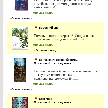
Сюго, почтенный и просвещенный отец
семейства, еще в молодости разгадал
тайну женской...
Мисима Юкио
Оставить заявку
Весенний снег
Память - зеркало миражей. Иногда в нем
всплывают такие далекие образы, что...
Мисима Юкио
Оставить заявку
Девушка из хорошей семьи
Из серии: Большой роман
Касуми растет в благополучной семье: отец
— крупный начальник, мать —
традиционная домохозяйка,...
Мисима Юкио
Оставить заявку
Дом Кёко
Из серии: Большой роман