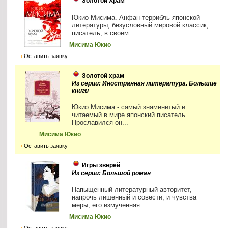
Золотой Храм
Юкио Мисима. Анфан-террибль японской
литературы, безусловный мировой классик,
писатель, в своем...
Мисима Юкио
Оставить заявку
Золотой храм
Из серии: Иностранная литература. Большие
книги
Юкио Мисима - самый знаменитый и
читаемый в мире японский писатель.
Прославился он...
Мисима Юкио
Оставить заявку
Игры зверей
Из серии: Большой роман
Напыщенный литературный авторитет,
напрочь лишенный и совести, и чувства
меры; его измученная...
Мисима Юкио
Оставить заявку