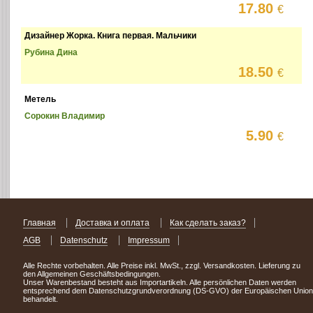
17.80
€
Дизайнер Жорка. Книга первая. Мальчики
Рубина Дина
18.50
€
Метель
Сорокин Владимир
5.90
€
Главная
Доставка и оплата
Как сделать заказ?
AGB
Datenschutz
Impressum
Alle Rechte vorbehalten. Alle Preise inkl. MwSt., zzgl. Versandkosten. Lieferung zu
den Allgemeinen Geschäftsbedingungen.
Unser Warenbestand besteht aus Importartikeln. Alle persönlichen Daten werden
entsprechend dem Datenschutzgrundverordnung (DS-GVO) der Europäischen Union
behandelt.