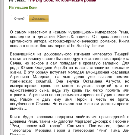
Из серии:
The Big Book. Исторический роман
Иггульден Конн
О чем?
Доставка
О самом известном и «самом чудовищном» императоре Рима,
последнем в династии Юлиев-Клавдиев. От прославленного
британского автора историко-приключенческих романов. Книга
вошла в список бестселлеров «The Sunday Times».
Вернувшийся из добровольного изгнания император Тиберий
казнит за измену своего бывшего друга и ставленника префекта
Сеяна, но вскоре и сам попадает в кровавую западню. Для
рода Юлиев-Клавдиев борьба за власть становится смыслом
жизни. В эту борьбу вступает молодая амбициозная красавица
Агриппина Младшая, на чью долю уже выпало немало
трагических событий. Она внучка Октавиана Августа, но
императорская кровь не может служить защитой для ее
единственного сына, ведь эту кровь так легко пролить или
отравить. Агриппина полна решимости привести Луция к власти
над Римом и дать ему имя Нерон в честь ее брата,
погубленного Сеяном. Но сначала они с сыном должны просто
выжить…
Книга будет хорошим подарком любителям произведений о
Древнем Риме, таким как дилогия Маргарет Джордж о Нероне и
"Рим, проклятый город" Сантьяго Постельгио, фильм
"Клеопатра" Мервина Лероя и телесериал "Рим" Тима Ван
Паттена.