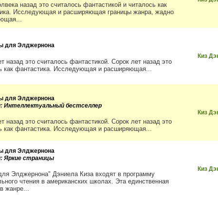
олвека назад это считалось фантастикой и читалось как
ика. Исследующая и расширяющая границы жанра, жадно
ющая...
ы для Элджернона
Киз Дэ
ет назад это считалось фантастикой. Сорок лет назад это
ь как фантастика. Исследующая и расширяющая...
ы для Элджернона
и: Интеллектуальный бестселлер
Киз Дэ
ет назад это считалось фантастикой. Сорок лет назад это
ь как фантастика. Исследующая и расширяющая...
ы для Элджернона
и: Яркие страницы
Киз Дэ
для Элджернона" Дэниела Киза входят в программу
льного чтения в американских школах. Эта единственная
в жанре...