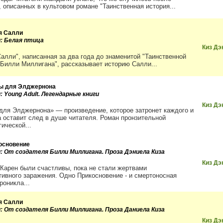
, описанных в культовом романе "Таинственная история...
я Салли
и: Белая птица
Киз Дэ
Салли", написанная за два года до знаменитой "Таинственной
 Билли Миллигана", рассказывает историю Салли...
ы для Элджернона
: Young Adult. Легендарные книги
Киз Дэ
для Элджернона» — произведение, которое затронет каждого и
а оставит след в душе читателя. Роман пронзительной
ической...
основение
и: От создателя Билли Миллигана. Проза Дэниела Киза
Киз Дэ
 Карен были счастливы, пока не стали жертвами
тивного заражения. Одно Прикосновение - и смертоносная
роникла...
я Салли
и: От создателя Билли Миллигана. Проза Даниела Киза
Киз Дэ