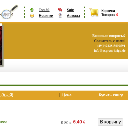
Топ 30
Sale
Корзина
Товаров:
0
Новинки
Авторы
Возникли вопросы?
Свяжитесь с нами!
+49(0)2238 5409591
info@express-kniga.de
 (А – Я)
Цена
Купить книгу
6.40
€
ниел
9.80
€