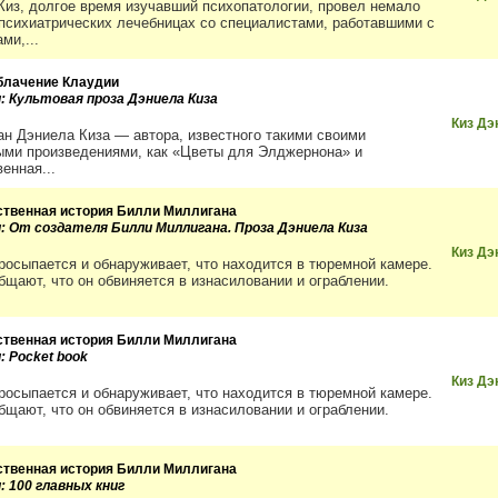
Киз, долгое время изучавший психопатологии, провел немало
 психиатрических лечебницах со специалистами, работавшими с
ми,...
блачение Клаудии
и: Культовая проза Дэниела Киза
Киз Дэ
ан Дэниела Киза — автора, известного такими своими
ыми произведениями, как «Цветы для Элджернона» и
енная...
ственная история Билли Миллигана
и: От создателя Билли Миллигана. Проза Дэниела Киза
Киз Дэ
росыпается и обнаруживает, что находится в тюремной камере.
бщают, что он обвиняется в изнасиловании и ограблении.
ственная история Билли Миллигана
: Pocket book
Киз Дэ
росыпается и обнаруживает, что находится в тюремной камере.
бщают, что он обвиняется в изнасиловании и ограблении.
ственная история Билли Миллигана
: 100 главных книг