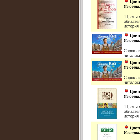
Цвет
Из сери
"Цветы 
обязате
история 
Цвет
Из сери
Сорок л
читалос
Цвет
Из сери
Сорок л
читалос
Цвет
Из серии
"Цветы 
обязате
история 
Цвет
Из сери