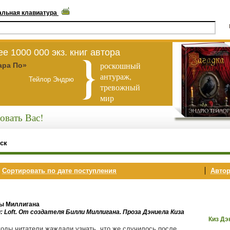
альная клавиатура
е 1000 000 экз. книг автора
роскошный
ара По»
антураж,
Тейлор Эндрю
тревожный
мир
овать Вас!
ск
,
Сортировать по дате поступления
Автор
ы Миллигана
: Loft. От создателя Билли Миллигана. Проза Дэниела Киза
Киз Дэ
годы читатели жаждали узнать, что же случилось после