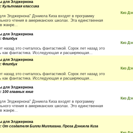
ы для Элджернона
и: Культовая классика
Киз Дэ
для Элджернона" Дэниела Киза входят в программу
льного чтения в американских школах. Эта единственная
в жанре...
ы для Элджернона
и: Флипбук
Киз Дэ
ет назад это считалось фантастикой. Сорок лет назад это
ь как фантастика. Исследующая и расширяющая...
ы для Элджернона
и: Флипбук
Киз Дэ
ет назад это считалось фантастикой. Сорок лет назад это
ь как фантастика. Исследующая и расширяющая...
ы для Элджернона
: 100 главных книг
Киз Дэ
для Элджернона" Дэниела Киза входят в программу
льного чтения в американских школах. Это единственная
в жанре...
ы для Элджернона
и: От создателя Билли Миллигана. Проза Дэниела Киза
Киз Дэ