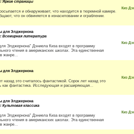
и: Яркие страницы
Киз Дэ
росыпается и обнаруживает, что находится в тюремной камере.
бщают, что он обвиняется в изнасиловании и ограблении.
ы для Элджернона
и: Всемирная литература
Киз Дэ
для Элджернона" Дэниела Киза входят в программу
льного чтения в американских школах. Эта единственная
в жанре...
ы для Элджернона
Киз Дэ
ет назад это считалось фантастикой. Сорок лет назад это
ь как фантастика. Исследующая и расширяющая...
ы для Элджернона
и: Культовая классика
Киз Дэ
для Элджернона" Дэниела Киза входят в программу
льного чтения в американских школах. Эта единственная
в жанре...