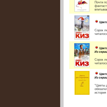
Почти п
фантаст
впитыва
Цвет
Сорок л
читалос
Цвет
Из сери
Сорок л
читалос
Цвет
Из сери
"Цветы 
обязате
история 