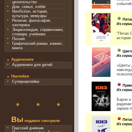
целительство
событий
Дом, семья, хобби
Non/fiction, история,
культура, мемуары
Пята
Религия, философия,
Из сери
эзотерика
Энциклопедии, справочники,
"Пятая 
словари, учебники
истории
Поэзия
Графический роман, комикс,
манга
Цвет
Из серии
Аудиокниги
Аудиокниги для детей
«Цветы 
навсегд
психолог
Наклейки
Супернаклейки
Прик
Из сери
Барни и
*
*
*
радиоак
зараза п
Вы
Пята
недавно смотрели
Из сери
Грасский дневник.