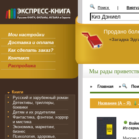
Поиск
|
Вирту
Продано боле
Мои настройки
«Загадка Эдг
Доставка и оплата
Как сделать заказ?
Контакт
Распродажа
Мы рады приветств
»
Главная
»
Пои
Книги
Русский и зарубежный роман
Детективы, триллеры,
Название (А – Я)
боевики
Детям и их родителям
Фантастика, фэнтези, хоррор
и мистика
Войн
Экономика, маркетинг,
Из серии
бизнес
Психология, здоровье,
Многие 