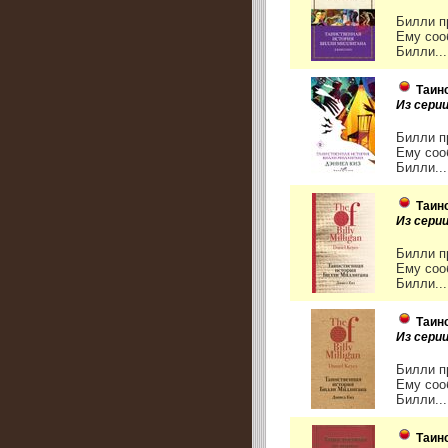
Билли п
Ему соо
Билли...
Таин
Из сери
Билли п
Ему соо
Билли...
Таин
Из сери
Билли п
Ему соо
Билли...
Таин
Из сери
Билли п
Ему соо
Билли...
Таин