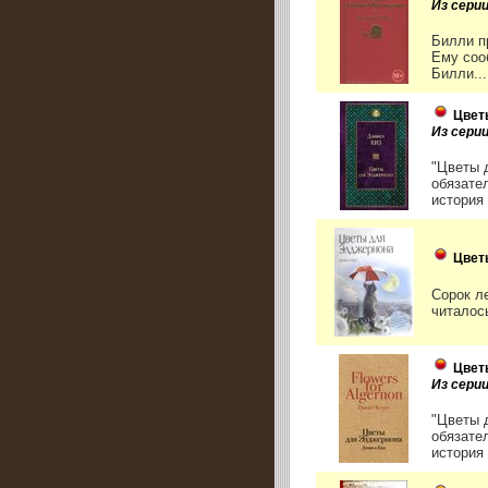
Из сери
Билли п
Ему соо
Билли...
Цвет
Из сери
"Цветы 
обязате
история 
Цвет
Сорок л
читалос
Цвет
Из сери
"Цветы 
обязате
история 