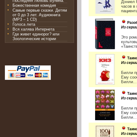
Последняя любовь Бунина.
Дэниел 
Божественная комедия
часов в
Самые первые сказки. Детям
пациента
от 0 до 3 лет. Аудиокнига
(MP3 – 1 CD)
Разо
Голоса лета
Из сери
Вся халява Интернета
Где живет единорог? или
Это ром
Зоологические истории
культов
«Таинств
Таин
Из сери
Билли п
Ему соо
Билли...
Таин
Из серии
Билли п
Ему соо
Билли...
Таин
Из серии