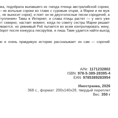
ка, подобрала выпавшего из гнезда птенца австралийской сороки,
— не вольные сороки во главе с суровым отцом, а Марни и ее муж
 не выносит сорок), и поет он не двухголосные песни сородичей, а
тупления» Тамы в Интернет, и слава птицы растет — у него уже
т скверно, настает момент, когда по совету сестры Марни решает
иваются, но ревнивый Роб пытается во всем контролировать жену,
борот после конкурса лесорубов, и лишь Таме удается найти выход
ную и очень правдивую историю рассказывает он сам — сорочий
A/Nr:
1171232802
ISBN:
978-5-389-28395-4
EAN:
9785389283954
Иностранка, 2026
368 с., формат: 200x140x28, твердый переплет
Вес:
350 г