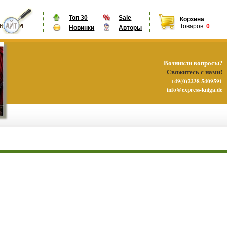
Топ 30
Sale
Корзина
Товаров:
0
Новинки
Авторы
Возникли вопросы?
Свяжитесь с нами!
+49(0)2238 5409591
info@express-kniga.de