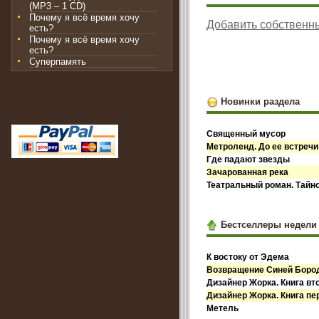
(MP3 – 1 CD)
Почему я всё время хочу
Добавить собственн
есть?
Почему я всё время хочу
есть?
Суперпамять
Новинки раздела
Священный мусор
Метроленд. До ее встречи
Где падают звезды
Зачарованная река
Театральный роман. Тайн
Бестселлеры недели
К востоку от Эдема
Возвращение Синей Бор
Дизайнер Жорка. Книга вт
Дизайнер Жорка. Книга пе
Метель