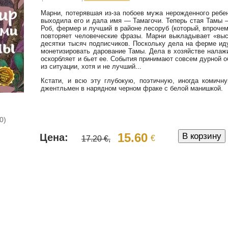
Марни, потерявшая из-за побоев мужа нерожденного ребен
выходила его и дала имя — Тамагочи. Теперь стая Тамы 
Роб, фермер и лучший в районе лесоруб (который, впрочем,
повторяет человеческие фразы. Марни выкладывает «выс
десятки тысяч подписчиков. Поскольку дела на ферме иду
монетизировать дарование Тамы. Дела в хозяйстве налаж
оскорбляет и бьет ее. События принимают совсем дурной о
из ситуации, хотя и не лучший...
Кстати, и всю эту глубокую, поэтичную, иногда комич
джентльмен в нарядном черном фраке с белой манишкой.
0)
15.60
Цена:
€
17.20 €,