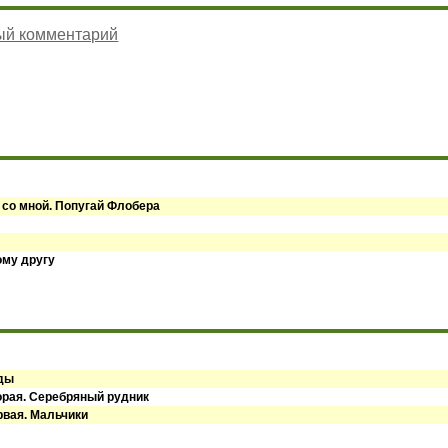
ый комментарий
 со мной. Попугай Флобера
ому другу
оды
орая. Серебряный рудник
рвая. Мальчики