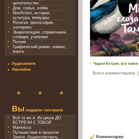
целительство
Дом, семья, хобби
Non/fiction, история,
культура, мемуары
Религия, философия,
эзотерика
Энциклопедии, справочники,
словари, учебники
Поэзия
Графический роман, комикс,
манга
Аудиокниги
Чиджи Кэтрин, все книги
Наклейки
Всего комментариев: (
*
*
*
Вы
недавно смотрели
Всё та же я. Из цикла ДО
ВСТРЕЧИ С ТОБОЙ
Мантисса
Путешествие в прошлое
Комментарии
Земли. Аудиоспектакль.