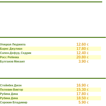
12.60
Улицкая Людмила
€
17.80
Барнс Джулиан
€
12.40
Сапен-Дефур, Седрик
€
20.80
Росс Ребекка
€
3.90
Булгаков Михаил
€
16.90
Стейнбек Джон
€
15.30
Пелевин Виктор
€
17.80
Рубина Дина
€
18.50
Рубина Дина
€
5.90
Сорокин Владимир
€