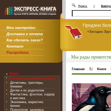
Поиск
|
Вирту
Продано боле
Мои настройки
«Загадка Эдг
Доставка и оплата
Как сделать заказ?
Контакт
Распродажа
Мы рады приветств
Главная
Книги
Книги
Русский и зарубежный роман
Детективы, триллеры,
боевики
Детям и их родителям
Фантастика, фэнтези, хоррор
и мистика
Экономика, маркетинг,
бизнес
Психология, здоровье,