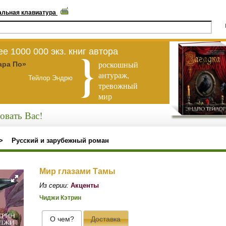
альная клавиатура
е 1000 000 экз. книг автора
роскошный
ара По»
антураж,
Тейлор Эндрю
тревожный
мир
овать Вас!
>
Русский и зарубежный роман
Мир глазами Тамы
Из серии:
Акценты
Чиджи Кэтрин
О чем?
Доставка