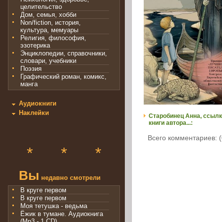
целительство
Дом, семья, хобби
Non/fiction, история,
культура, мемуары
Религия, философия,
эзотерика
Энциклопедии, справочники,
словари, учебники
Поэзия
Графический роман, комикс,
манга
Аудиокниги
Наклейки
Старобинец Анна, ссылк
книги автора...:
Всего комментариев: (
*
*
*
Вы
недавно смотрели
В круге первом
В круге первом
Моя тетушка - ведьма
Ёжик в тумане. Аудиокнига
(Mp3 - 1 CD)