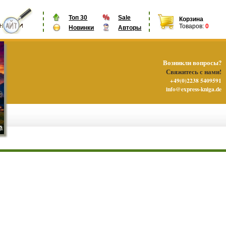
Топ 30
Sale
Корзина
Товаров:
0
Новинки
Авторы
Возникли вопросы?
Свяжитесь с нами!
+49(0)2238 5409591
info@express-kniga.de