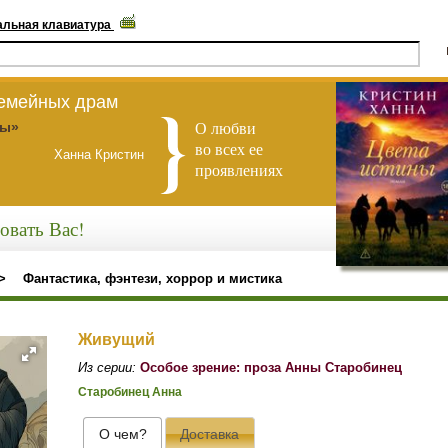
альная клавиатура
семейных драм
О любви
ны»
во всех ее
Ханна Кристин
проявлениях
овать Вас!
>
Фантастика, фэнтези, хоррор и мистика
Живущий
Из серии:
Особое зрение: проза Анны Старобинец
Старобинец Анна
О чем?
Доставка