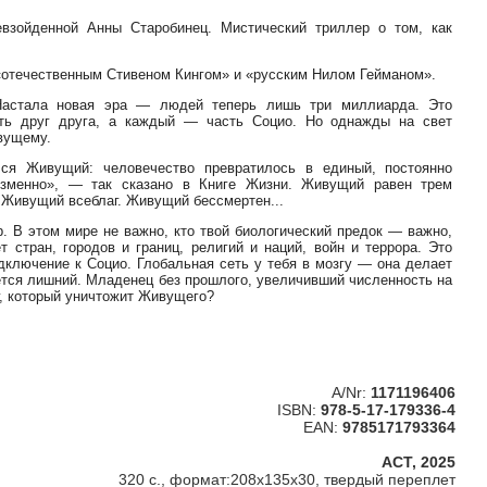
взойденной Анны Старобинец. Мистический триллер о том, как
 «отечественным Стивеном Кингом» и «русским Нилом Гейманом».
Настала новая эра — людей теперь лишь три миллиарда. Это
ть друг друга, а каждый — часть Социо. Но однажды на свет
вущему.
ся Живущий: человечество превратилось в единый, постоянно
изменно», — так сказано в Книге Жизни. Живущий равен трем
Живущий всеблаг. Живущий бессмертен...
. В этом мире не важно, кто твой биологический предок — важно,
 стран, городов и границ, религий и наций, войн и террора. Это
одключение к Социо. Глобальная сеть у тебя в мозгу — она делает
яется лишний. Младенец без прошлого, увеличивший численность на
аг, который уничтожит Живущего?
A/Nr:
1171196406
ISBN:
978-5-17-179336-4
EAN:
9785171793364
АСТ, 2025
320 c., формат:208x135x30, твердый переплет