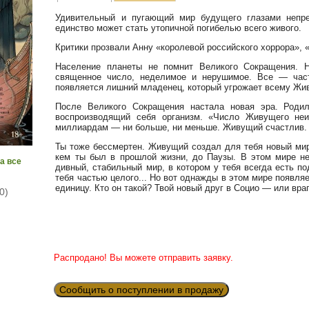
Удивительный и пугающий мир будущего глазами непре
единство может стать утопичной погибелью всего живого.
Критики прозвали Анну «королевой российского хоррора»,
Население планеты не помнит Великого Сокращения. 
священное число, неделимое и нерушимое. Все — час
появляется лишний младенец, который угрожает всему Жи
После Великого Сокращения настала новая эра. Родил
воспроизводящий себя организм. «Число Живущего не
миллиардам — ни больше, ни меньше. Живущий счастлив. 
Ты тоже бессмертен. Живущий создал для тебя новый мир
кем ты был в прошлой жизни, до Паузы. В этом мире нет
а все
дивный, стабильный мир, в котором у тебя всегда есть п
тебя частью целого... Но вот однажды в этом мире появл
единицу. Кто он такой? Твой новый друг в Социо — или вр
0)
Распродано! Вы можете отправить заявку.
Сообщить о поступлении в продажу