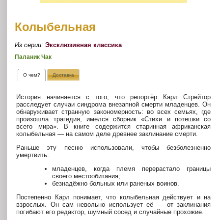
Колыбельная
Из серии:
Эксклюзивная классика
Паланик Чак
О чем?
Доставка
История начинается с того, что репортёр Карл Стрейтор
расследует случаи синдрома внезапной смерти младенцев. Он
обнаруживает странную закономерность: во всех семьях, где
произошла трагедия, имелся сборник «Стихи и потешки со
всего мира». В книге содержится старинная африканская
колыбельная — на самом деле древнее заклинание смерти.
Раньше эту песню использовали, чтобы безболезненно
умертвить:
младенцев, когда племя перерастало границы
своего местообитания;
безнадёжно больных или раненых воинов.
Постепенно Карл понимает, что колыбельная действует и на
взрослых. Он сам невольно использует её — от заклинания
погибают его редактор, шумный сосед и случайные прохожие.