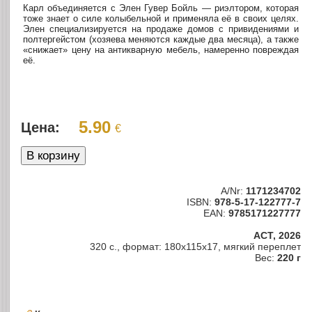
Карл объединяется с Элен Гувер Бойль — риэлтором, которая
тоже знает о силе колыбельной и применяла её в своих целях.
Элен специализируется на продаже домов с привидениями и
полтергейстом (хозяева меняются каждые два месяца), а также
«снижает» цену на антикварную мебель, намеренно повреждая
её.
5.90
Цена:
€
A/Nr:
1171234702
ISBN:
978-5-17-122777-7
EAN:
9785171227777
АСТ, 2026
320 с., формат: 180x115x17, мягкий переплет
Вес:
220 г