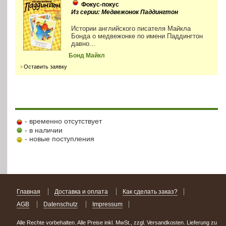
Фокус-покус
Из серии: Медвежонок Паддингтон
Истории английского писателя Майкла
Бонда о медвежонке по имени Паддингтон
давно...
Бонд Майкл
Оставить заявку
- временно отсутствует
- в наличии
- новые поступления
Главная
Доставка и оплата
Как сделать заказ?
AGB
Datenschutz
Impressum
Alle Rechte vorbehalten. Alle Preise inkl. MwSt., zzgl. Versandkosten. Lieferung zu