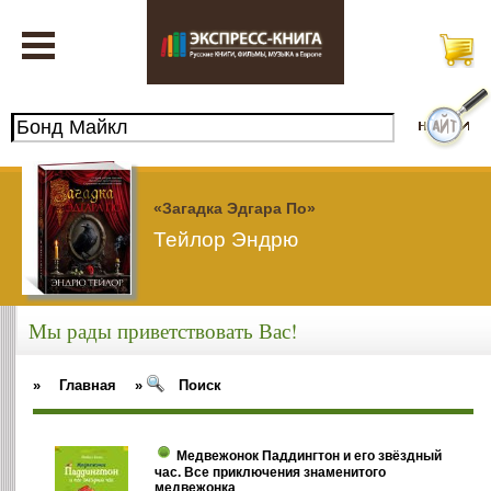
«Загадка Эдгара По»
Тейлор Эндрю
Мы рады приветствовать Вас!
»
Главная
»
Поиск
Медвежонок Паддингтон и его звёздный
час. Все приключения знаменитого
медвежонка