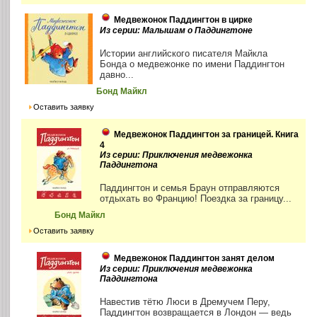
Медвежонок Паддингтон в цирке
Из серии: Малышам о Паддингтоне
Истории английского писателя Майкла
Бонда о медвежонке по имени Паддингтон
давно...
Бонд Майкл
Оставить заявку
Медвежонок Паддингтон за границей. Книга
4
Из серии: Приключения медвежонка
Паддингтона
Паддингтон и семья Браун отправляются
отдыхать во Францию! Поездка за границу...
Бонд Майкл
Оставить заявку
Медвежонок Паддингтон занят делом
Из серии: Приключения медвежонка
Паддингтона
Навестив тётю Люси в Дремучем Перу,
Паддингтон возвращается в Лондон — ведь