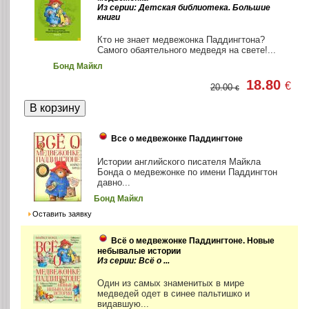
Из серии: Детская библиотека. Большие
книги
Кто не знает медвежонка Паддингтона?
Самого обаятельного медведя на свете!...
Бонд Майкл
18.80
€
20.00
€
Все о медвежонке Паддингтоне
Истории английского писателя Майкла
Бонда о медвежонке по имени Паддингтон
давно...
Бонд Майкл
Оставить заявку
Всё о медвежонке Паддингтоне. Новые
небывалые истории
Из серии: Всё о ...
Один из самых знаменитых в мире
медведей одет в синее пальтишко и
видавшую...