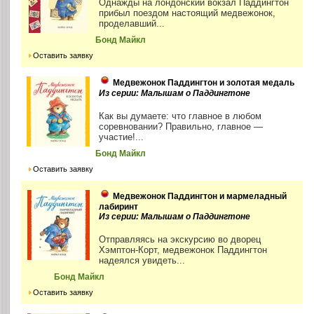
Однажды на лондонский вокзал Паддингтон
прибыл поездом настоящий медвежонок,
проделавший...
Бонд Майкл
Оставить заявку
Медвежонок Паддингтон и золотая медаль
Из серии: Малышам о Паддингтоне
Как вы думаете: что главное в любом
соревновании? Правильно, главное —
участие!...
Бонд Майкл
Оставить заявку
Медвежонок Паддингтон и мармеладный
лабиринт
Из серии: Малышам о Паддингтоне
Отправляясь на экскурсию во дворец
Хэмптон-Корт, медвежонок Паддингтон
надеялся увидеть...
Бонд Майкл
Оставить заявку