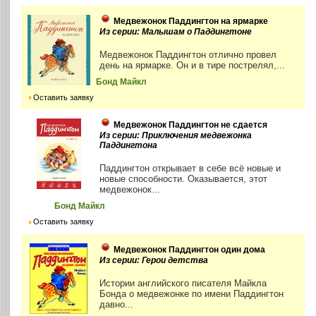
Медвежонок Паддингтон на ярмарке
Из серии: Малышам о Паддингтоне
Медвежонок Паддингтон отлично провел
день на ярмарке. Он и в тире пострелял,...
Бонд Майкл
Оставить заявку
Медвежонок Паддингтон не сдается
Из серии: Приключения медвежонка
Паддингтона
Паддингтон открывает в себе всё новые и
новые способности. Оказывается, этот
медвежонок...
Бонд Майкл
Оставить заявку
Медвежонок Паддингтон один дома
Из серии: Герои детства
Истории английского писателя Майкла
Бонда о медвежонке по имени Паддингтон
давно...