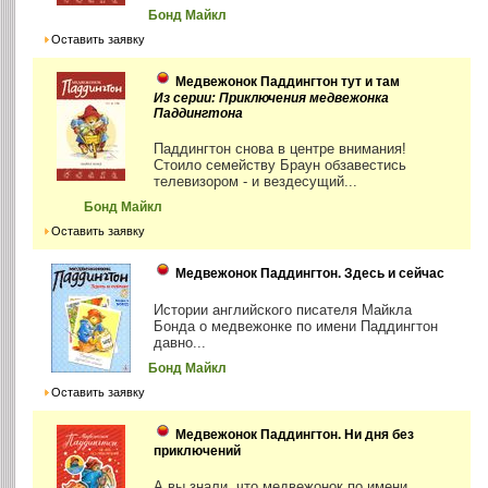
Бонд Майкл
Оставить заявку
Медвежонок Паддингтон тут и там
Из серии: Приключения медвежонка
Паддингтона
Паддингтон снова в центре внимания!
Стоило семейству Браун обзавестись
телевизором - и вездесущий...
Бонд Майкл
Оставить заявку
Медвежонок Паддингтон. Здесь и сейчас
Истории английского писателя Майкла
Бонда о медвежонке по имени Паддингтон
давно...
Бонд Майкл
Оставить заявку
Медвежонок Паддингтон. Ни дня без
приключений
А вы знали, что медвежонок по имени