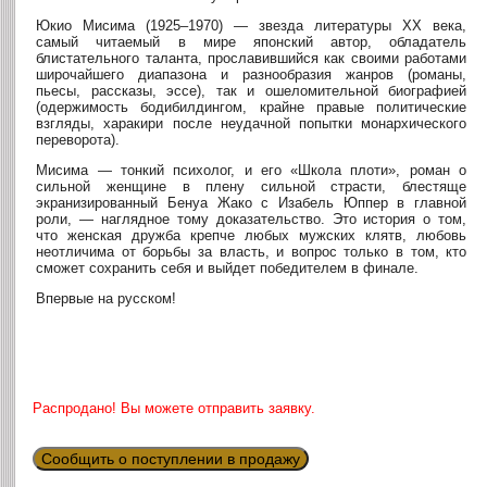
Юкио Мисима (1925–1970) — звезда литературы XX века,
самый читаемый в мире японский автор, обладатель
блистательного таланта, прославившийся как своими работами
широчайшего диапазона и разнообразия жанров (романы,
пьесы, рассказы, эссе), так и ошеломительной биографией
(одержимость бодибилдингом, крайне правые политические
взгляды, харакири после неудачной попытки монархического
переворота).
Мисима — тонкий психолог, и его «Школа плоти», роман о
сильной женщине в плену сильной страсти, блестяще
экранизированный Бенуа Жако с Изабель Юппер в главной
роли, — наглядное тому доказательство. Это история о том,
что женская дружба крепче любых мужских клятв, любовь
неотличима от борьбы за власть, и вопрос только в том, кто
сможет сохранить себя и выйдет победителем в финале.
Впервые на русском!
Распродано! Вы можете отправить заявку.
Сообщить о поступлении в продажу