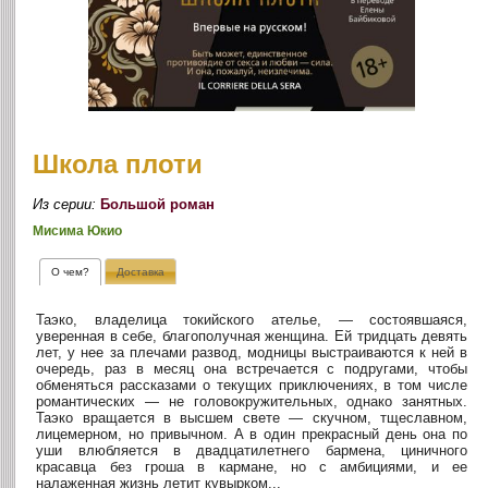
Школа плоти
Из серии:
Большой роман
Мисима Юкио
О чем?
Доставка
Таэко, владелица токийского ателье, — состоявшаяся,
уверенная в себе, благополучная женщина. Ей тридцать девять
лет, у нее за плечами развод, модницы выстраиваются к ней в
очередь, раз в месяц она встречается с подругами, чтобы
обменяться рассказами о текущих приключениях, в том числе
романтических — не головокружительных, однако занятных.
Таэко вращается в высшем свете — скучном, тщеславном,
лицемерном, но привычном. А в один прекрасный день она по
уши влюбляется в двадцатилетнего бармена, циничного
красавца без гроша в кармане, но с амбициями, и ее
налаженная жизнь летит кувырком...