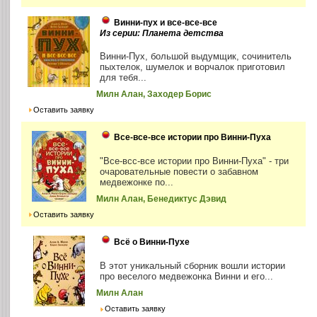
Винни-пух и все-все-все
Из серии: Планета детства
Винни-Пух, большой выдумщик, сочинитель
пыхтелок, шумелок и ворчалок приготовил
для тебя...
Милн Алан, Заходер Борис
Оставить заявку
Все-все-все истории про Винни-Пуха
"Все-всс-все истории про Винни-Пуха" - три
очаровательные повести о забавном
медвежонке по...
Милн Алан, Бенедиктус Дэвид
Оставить заявку
Всё о Винни-Пухе
В этот уникальный сборник вошли истории
про веселого медвежонка Винни и его...
Милн Алан
Оставить заявку