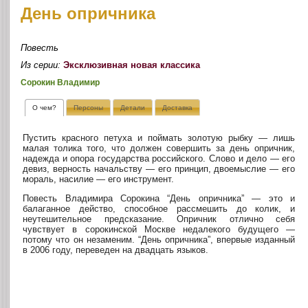
День опричника
Повесть
Из серии:
Эксклюзивная новая классика
Сорокин Владимир
О чем?
Персоны
Детали
Доставка
Пустить красного петуха и поймать золотую рыбку — лишь
малая толика того, что должен совершить за день опричник,
надежда и опора государства российского. Слово и дело — его
девиз, верность начальству — его принцип, двоемыслие — его
мораль, насилие — его инструмент.
Повесть Владимира Сорокина “День опричника” — это и
балаганное действо, способное рассмешить до колик, и
неутешительное предсказание. Опричник отлично себя
чувствует в сорокинской Москве недалекого будущего —
потому что он незаменим. “День опричника”, впервые изданный
в 2006 году, переведен на двадцать языков.