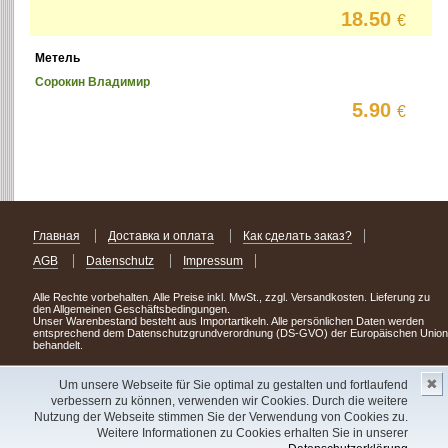
18.50
€
Метель
Сорокин Владимир
5.90
€
Главная
Доставка и оплата
Как сделать заказ?
AGB
Datenschutz
Impressum
Alle Rechte vorbehalten. Alle Preise inkl. MwSt., zzgl. Versandkosten. Lieferung zu
den Allgemeinen Geschäftsbedingungen.
Unser Warenbestand besteht aus Importartikeln. Alle persönlichen Daten werden
entsprechend dem Datenschutzgrundverordnung (DS-GVO) der Europäischen Union
behandelt.
Сделав заказ сегодня, уже через день или два Вы можете стать обладателем
✖
НОВИНКИ из Германии
! Удачного поиска!
Um unsere Webseite für Sie optimal zu gestalten und fortlaufend
verbessern zu können, verwenden wir Cookies. Durch die weitere
Copyright 2003 - 2023 © Express-Kniga
Nutzung der Webseite stimmen Sie der Verwendung von Cookies zu.
Разработка:
V.A.Vorobiev
Weitere Informationen zu Cookies erhalten Sie in unserer