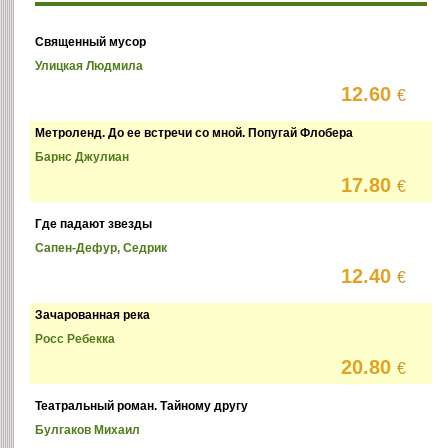
Священный мусор
Улицкая Людмила
12.60
€
Метроленд. До ее встречи со мной. Попугай Флобера
Барнс Джулиан
17.80
€
Где падают звезды
Сапен-Дефур, Седрик
12.40
€
Зачарованная река
Росс Ребекка
20.80
€
Театральный роман. Тайному другу
Булгаков Михаил