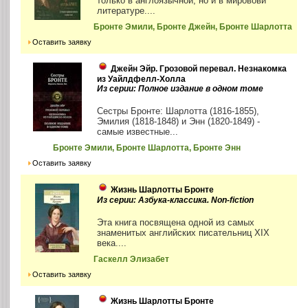
только в англоязычной, но и в мирововй
литературе....
Бронте Эмили, Бронте Джейн, Бронте Шарлотта
Оставить заявку
Джейн Эйр. Грозовой перевал. Незнакомка
из Уайлдфелл-Холла
Из серии: Полное издание в одном томе
Сестры Бронте: Шарлотта (1816-1855),
Эмилия (1818-1848) и Энн (1820-1849) -
самые известные...
Бронте Эмили, Бронте Шарлотта, Бронте Энн
Оставить заявку
Жизнь Шарлотты Бронте
Из серии: Азбука-классика. Non-fiction
Эта книга посвящена одной из самых
знаменитых английских писательниц XIX
века....
Гаскелл Элизабет
Оставить заявку
Жизнь Шарлотты Бронте