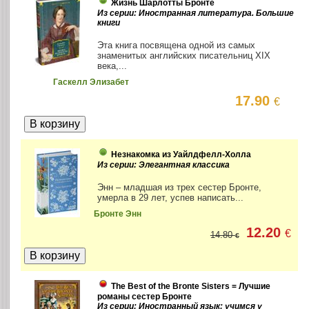
Жизнь Шарлотты Бронте
Из серии: Иностранная литература. Большие
книги
Эта книга посвящена одной из самых
знаменитых английских писательниц XIX
века,...
Гаскелл Элизабет
17.90
€
Незнакомка из Уайлдфелл-Холла
Из серии: Элегантная классика
Энн – младшая из трех сестер Бронте,
умерла в 29 лет, успев написать...
Бронте Энн
12.20
€
14.80
€
The Best of the Bronte Sisters = Лучшие
романы сестер Бронте
Из серии: Иностранный язык: учимся у