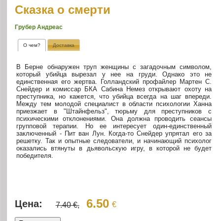
Сказка о смерти
Грубер Андреас
О чем?
Доставка
В Берне обнаружен труп женщины с загадочным символом,
который убийца вырезал у нее на груди. Однако это не
единственная его жертва. Голландский профайлер Мартен С.
Снейдер и комиссар БКА Сабина Немез открывают охоту на
преступника, но кажется, что убийца всегда на шаг впереди.
Между тем молодой специалист в области психологии Ханна
приезжает в "Штайнфельз", тюрьму для преступников с
психическими отклонениями. Она должна проводить сеансы
групповой терапии. Но ее интересует один-единственный
заключенный - Пит ван Лун. Когда-то Снейдер упрятал его за
решетку. Так и опытные следователи, и начинающий психолог
оказались втянуты в дьявольскую игру, в которой не будет
победителя.
6.50
Цена:
€
7.40 €,