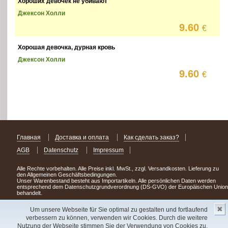
Хороших девочек не убивают
Джексон Холли
9.60
€
Хорошая девочка, дурная кровь
Джексон Холли
9.60
€
Главная
Доставка и оплата
Как сделать заказ?
AGB
Datenschutz
Impressum
Alle Rechte vorbehalten. Alle Preise inkl. MwSt., zzgl. Versandkosten. Lieferung zu
den Allgemeinen Geschäftsbedingungen.
Unser Warenbestand besteht aus Importartikeln. Alle persönlichen Daten werden
entsprechend dem Datenschutzgrundverordnung (DS-GVO) der Europäischen Union
behandelt.
Сделав заказ сегодня, уже через день или два Вы можете стать обладателем
✖
Um unsere Webseite für Sie optimal zu gestalten und fortlaufend
НОВИНКИ из Германии
! Удачного поиска!
verbessern zu können, verwenden wir Cookies. Durch die weitere
Nutzung der Webseite stimmen Sie der Verwendung von Cookies zu.