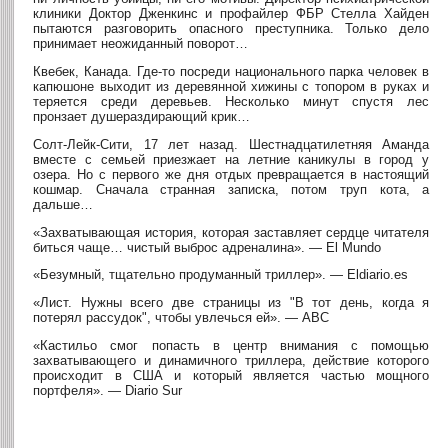
клиники Доктор Дженкинс и профайлер ФБР Стелла Хайден
пытаются разговорить опасного преступника. Только дело
принимает неожиданный поворот…
Квебек, Канада. Где-то посреди национального парка человек в
капюшоне выходит из деревянной хижины с топором в руках и
теряется среди деревьев. Несколько минут спустя лес
пронзает душераздирающий крик…
Солт-Лейк-Сити, 17 лет назад. Шестнадцатилетняя Аманда
вместе с семьей приезжает на летние каникулы в город у
озера. Но с первого же дня отдых превращается в настоящий
кошмар. Сначала странная записка, потом труп кота, а
дальше…
«Захватывающая история, которая заставляет сердце читателя
биться чаще… чистый выброс адреналина». — El Mundo
«Безумный, тщательно продуманный триллер». — Eldiario.es
«Лист. Нужны всего две страницы из "В тот день, когда я
потерял рассудок", чтобы увлечься ей». — ABC
«Кастильо смог попасть в центр внимания с помощью
захватывающего и динамичного триллера, действие которого
происходит в США и который является частью мощного
портфеля». — Diario Sur