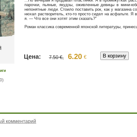
...По вечерам я продавал пластинки. А в промежутках рас
парочки, пьяные, якудзы, оживленные девицы в мини-юб
непонятные люди. Стоило поставить рок, как у магазина с
нюхал растворитель, кто-то просто сидел на асфальте. Я 
я. — Что все они хотят этим сказать?"
Роман классика современной японской литературы, принес
6.20
Цена:
€
7.50 €,
иги
0)
ый комментарий