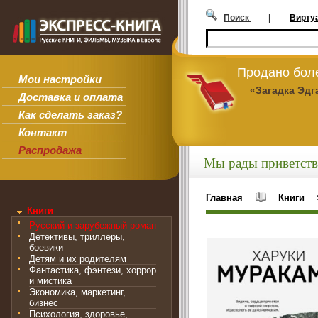
Поиск
|
Вирту
Продано боле
Мои настройки
«Загадка Эдг
Доставка и оплата
Как сделать заказ?
Контакт
Распродажа
Мы рады приветств
Главная
Книги
Книги
Русский и зарубежный роман
Детективы, триллеры,
боевики
Детям и их родителям
Фантастика, фэнтези, хоррор
и мистика
Экономика, маркетинг,
бизнес
Психология, здоровье,