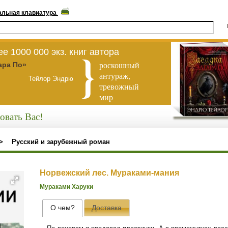
альная клавиатура
е 1000 000 экз. книг автора
роскошный
ара По»
антураж,
Тейлор Эндрю
тревожный
мир
овать Вас!
>
Русский и зарубежный роман
Норвежский лес. Мураками-мания
Мураками Харуки
О чем?
Доставка