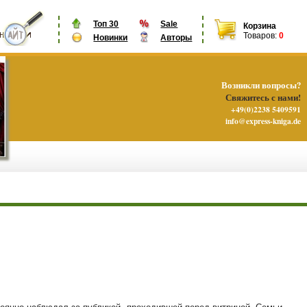
Топ 30
Sale
Корзина
Товаров:
0
Новинки
Авторы
Возникли вопросы?
Свяжитесь с нами!
+49(0)2238 5409591
info@express-kniga.de