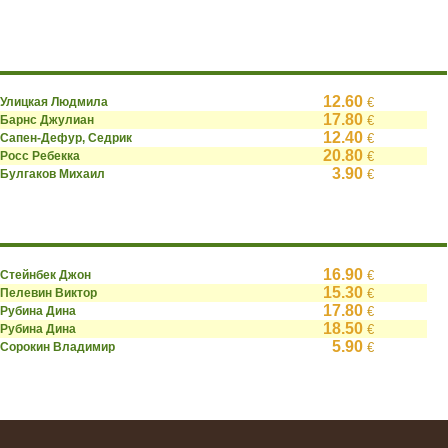
12.60
Улицкая Людмила
€
17.80
Барнс Джулиан
€
12.40
Сапен-Дефур, Седрик
€
20.80
Росс Ребекка
€
3.90
Булгаков Михаил
€
16.90
Стейнбек Джон
€
15.30
Пелевин Виктор
€
17.80
Рубина Дина
€
18.50
Рубина Дина
€
5.90
Сорокин Владимир
€