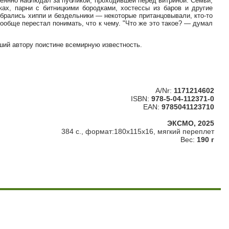
сеянно наблюдал за публикой, проходившей перед витриной. Семьи,
ках, парни с битницкими бородками, хостессы из баров и другие
обрались хиппи и бездельники — некоторые пританцовывали, кто-то
вообще перестал понимать, что к чему. "Что же это такое? — думал
ший автору поистине всемирную известность.
A/Nr:
1171214602
ISBN:
978-5-04-112371-0
EAN:
9785041123710
ЭКСМО, 2025
384 с., формат:180x115x16, мягкий переплет
Вес:
190 г