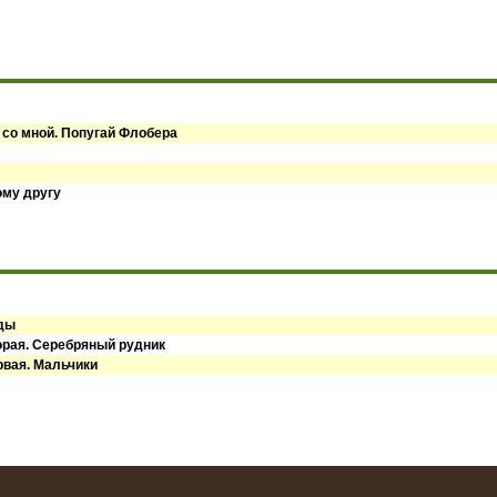
 со мной. Попугай Флобера
ому другу
оды
орая. Серебряный рудник
рвая. Мальчики