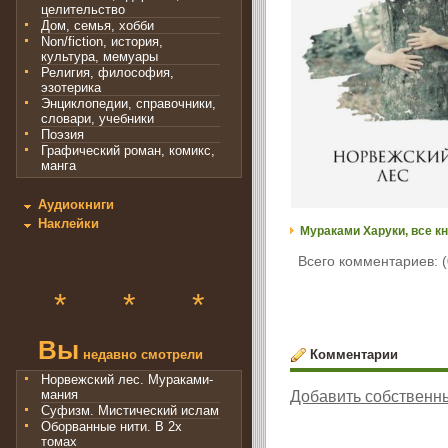
целительство
Дом, семья, хобби
Non/fiction, история,
культура, мемуары
Религия, философия,
эзотерика
Энциклопедии, справочники,
словари, учебники
Поэзия
Графический роман, комикс,
манга
Аудиокниги
Наклейки
Мураками Харуки, все кн
Всего комментариев: (
*
*
*
Вы
недавно смотрели
Комментарии
Норвежский лес. Мураками-
мания
Добавить собственн
Суфизм. Мистический ислам
Оборванные нити. В 2х
томах