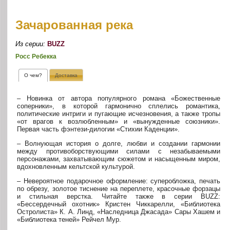
Зачарованная река
Из серии:
BUZZ
Росс Ребекка
О чем?
Доставка
– Новинка от автора популярного романа «Божественные
соперники», в которой гармонично сплелись романтика,
политические интриги и пугающие исчезновения, а также тропы
«от врагов к возлюбленным» и «вынужденные союзники».
Первая часть фэнтези-дилогии «Стихии Каденции».
– Волнующая история о долге, любви и создании гармонии
между противоборствующими силами с незабываемыми
персонажами, захватывающим сюжетом и насыщенным миром,
вдохновленным кельтской культурой.
– Невероятное подарочное оформление: суперобложка, печать
по обрезу, золотое тиснение на переплете, красочные форзацы
и стильная верстка. Читайте также в серии BUZZ:
«Бессердечный охотник» Кристен Чиккарелли, «Библиотека
Остролиста» К. А. Линд, «Наследница Джасада» Сары Хашем и
«Библиотека теней» Рейчел Мур.