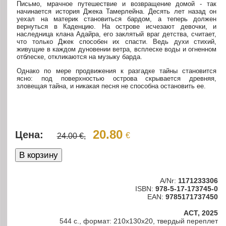
Письмо, мрачное путешествие и возвращение домой - так
начинается история Джека Тамерлейна. Десять лет назад он
уехал на материк становиться бардом, а теперь должен
вернуться в Каденцию. На острове исчезают девочки, и
наследница клана Адайра, его заклятый враг детства, считает,
что только Джек способен их спасти. Ведь духи стихий,
живущие в каждом дуновении ветра, всплеске воды и огненном
отблеске, откликаются на музыку барда.
Однако по мере продвижения к разгадке тайны становится
ясно: под поверхностью острова скрывается древняя,
зловещая тайна, и никакая песня не способна остановить ее.
20.80
Цена:
€
24.00 €,
A/Nr:
1171233306
ISBN:
978-5-17-173745-0
EAN:
9785171737450
АСТ, 2025
544 с., формат: 210x130x20, твердый переплет