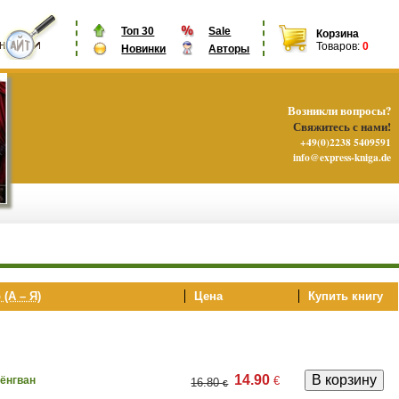
Топ 30
Sale
Корзина
Товаров:
0
Новинки
Авторы
Возникли вопросы?
Свяжитесь с нами!
+49(0)2238 5409591
info@express-kniga.de
 (А – Я)
Цена
Купить книгу
14.90
€
ёнгван
16.80
€