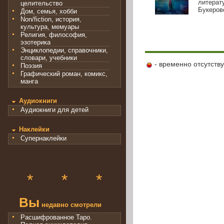
литерат
целительство
Букеровс
Дом, семья, хобби
Non/fiction, история,
культура, мемуары
Религия, философия,
эзотерика
Энциклопедии, справочники,
словари, учебники
- временно отсутств
Поэзия
Графический роман, комикс,
манга
Аудиокниги
Аудиокниги для детей
Наклейки
Супернаклейки
*
*
*
Вы
недавно смотрели
Расшифрованное Таро.