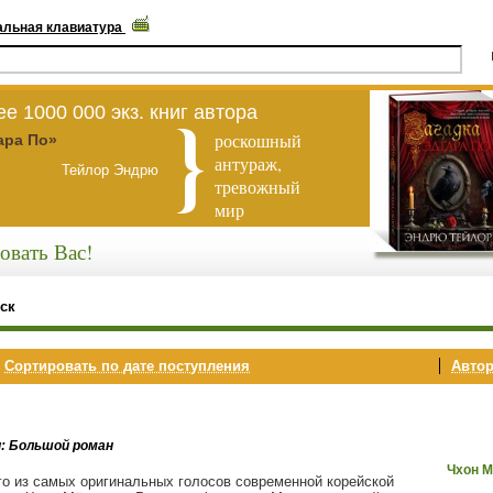
альная клавиатура
е 1000 000 экз. книг автора
роскошный
ара По»
антураж,
Тейлор Эндрю
тревожный
мир
овать Вас!
ск
,
Сортировать по дате поступления
Автор
и: Большой роман
Чхон М
го из самых оригинальных голосов современной корейской