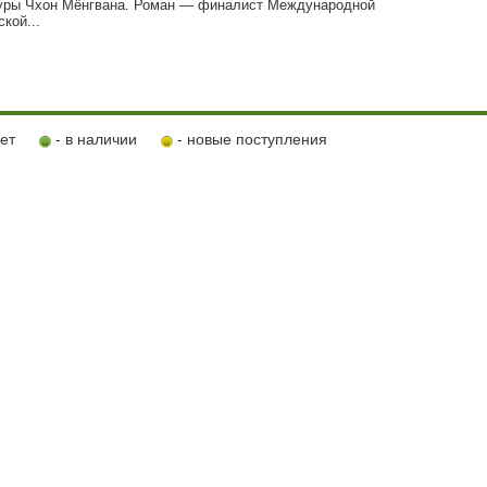
уры Чхон Мёнгвана. Роман — финалист Международной
кой...
ует
- в наличии
- новые поступления