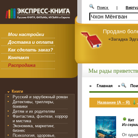
Поиск
|
Вирту
Продано боле
Мои настройки
«Загадка Эдг
Доставка и оплата
Как сделать заказ?
Контакт
Распродажа
Мы рады приветств
»
Главная
»
Пои
Книги
Русский и зарубежный роман
Детективы, триллеры,
Название (А – Я)
боевики
Детям и их родителям
Фантастика, фэнтези, хоррор
Кит
и мистика
Из сери
Экономика, маркетинг,
бизнес
От одно
Психология, здоровье,