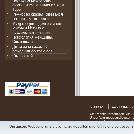
Полная энциклопедия
символизма и значений карт
Таро
Режиссёр сказал: одевайся
теплее, тут холодно
Мудро едим - долго живем.
Мифы и Истина о
правильном питании
Психология женщины.
Самоанализ
Детский массаж. От
рождения до трех лет
Сад костей
Главная
Доставка и 
Alle Rechte vorbehalten. Alle 
Unser Warenbestand besteht a
Europäischen Union behandelt
Um unsere Webseite für Sie optimal zu gestalten und fortlaufend verbesser
Сделав заказ сегодня, уже 