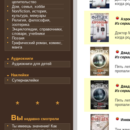
целительство
когда ро
Дом, семья, хобби
Non/fiction, история,
культура, мемуары
Аэро
Религия, философия,
Из сер
эзотерика
Энциклопедии, справочники,
Доктор 
словари, учебники
когда ро
Поэзия
Графический роман, комикс,
манга
Двад
Из сери
Аудиокниги
Аудиокниги для детей
Пять ле
пропали
Наклейки
Супернаклейки
Двад
Из сери
Пять ле
*
*
*
пропали
Вы
недавно смотрели
Инкв
Ты имеешь значение! Как
Три жен