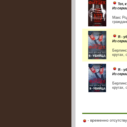
Тот, 
Из сери
Макс Ро
граждани
Я - у
Из сери
Берлинс
кругах, 
Я - у
Из сери
Берлинс
кругах, 
- временно отсутств