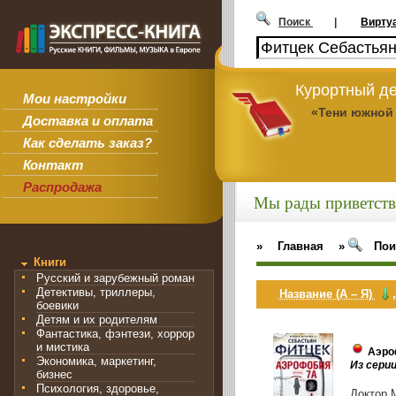
Поиск
|
Вирту
Курортный де
Мои настройки
«Тени южной
Доставка и оплата
Как сделать заказ?
Контакт
Распродажа
Мы рады приветств
»
Главная
»
Пои
Книги
Русский и зарубежный роман
Детективы, триллеры,
Название (А – Я)
боевики
Детям и их родителям
Фантастика, фэнтези, хоррор
и мистика
Аэро
Экономика, маркетинг,
Из сери
бизнес
Психология, здоровье,
Доктор 