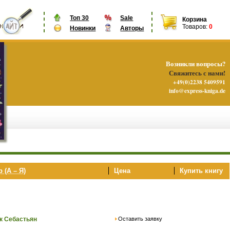
Топ 30
Sale
Корзина
Товаров:
0
Новинки
Авторы
Возникли вопросы?
Свяжитесь с нами!
+49(0)2238 5409591
info@express-kniga.de
 (А – Я)
Цена
Купить книгу
Оставить заявку
к Себастьян