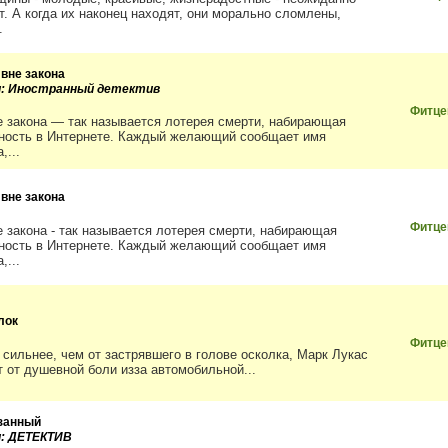
т. А когда их наконец находят, они морально сломлены,
.
 вне закона
и: Иностранный детектив
Фитце
е закона — так называется лотерея смерти, набирающая
ность в Интернете. Каждый желающий сообщает имя
,...
 вне закона
Фитце
е закона - так называется лотерея смерти, набирающая
ность в Интернете. Каждый желающий сообщает имя
,...
лок
Фитце
 сильнее, чем от застрявшего в голове осколка, Марк Лукас
 от душевной боли из­за автомобильной...
занный
и: ДЕТЕКТИВ