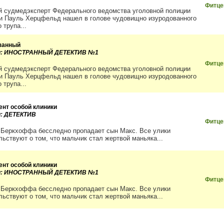
Фитце
 судмедэксперт Федерального ведомства уголовной полиции
и Пауль Херцфельд нашел в голове чудовищно изуродованного
 трупа...
занный
ии: ИНОСТРАННЫЙ ДЕТЕКТИВ №1
Фитце
 судмедэксперт Федерального ведомства уголовной полиции
и Пауль Херцфельд нашел в голове чудовищно изуродованного
 трупа...
ент особой клиники
и: ДЕТЕКТИВ
Фитце
 Беркхоффа бесследно пропадает сын Макс. Все улики
льствуют о том, что мальчик стал жертвой маньяка...
ент особой клиники
ии: ИНОСТРАННЫЙ ДЕТЕКТИВ №1
Фитце
 Беркхоффа бесследно пропадает сын Макс. Все улики
льствуют о том, что мальчик стал жертвой маньяка...