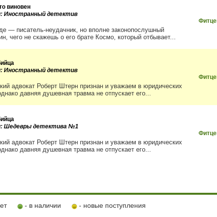
кто виновен
и: Иностранный детектив
Фитце
де — писатель-­неудачник, но вполне законопослушный
н, чего не скажешь о его брате Космо, который отбывает...
бийца
и: Иностранный детектив
Фитце
кий адвокат Роберт Штерн признан и уважаем в юридических
однако давняя душевная травма не отпускает его...
бийца
и: Шедевры детектива №1
Фитце
кий адвокат Роберт Штерн признан и уважаем в юридических
однако давняя душевная травма не отпускает его...
ует
- в наличии
- новые поступления