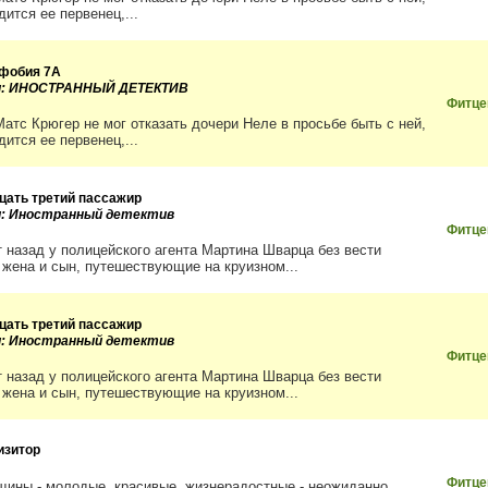
дится ее первенец,...
фобия 7А
ии: ИНОСТРАННЫЙ ДЕТЕКТИВ
Фитце
Матс Крюгер не мог отказать дочери Неле в просьбе быть с ней,
дится ее первенец,...
цать третий пассажир
и: Иностранный детектив
Фитце
т назад у полицейского агента Мартина Шварца без вести
 жена и сын, путешествующие на круизном...
цать третий пассажир
и: Иностранный детектив
Фитце
т назад у полицейского агента Мартина Шварца без вести
 жена и сын, путешествующие на круизном...
изитор
Фитце
щины - молодые, красивые, жизнерадостные - неожиданно