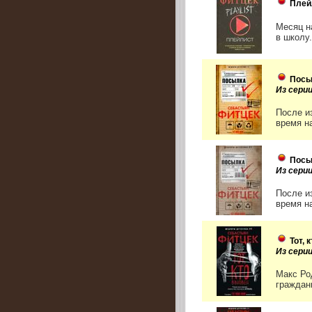
Плей
Месяц н
в школу
Посы
Из сери
После и
время н
Посы
Из сер
После и
время н
Тот, 
Из сери
Макс Ро
граждани