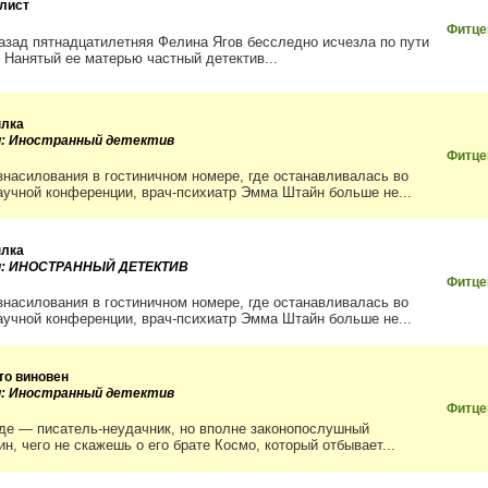
лист
Фитце
азад пятнадцатилетняя Фелина Ягов бесследно исчезла по пути
. Нанятый ее матерью частный детектив...
лка
и: Иностранный детектив
Фитце
знасилования в гостиничном номере, где останавливалась во
аучной конференции, врач-­психиатр Эмма Штайн больше не...
лка
ии: ИНОСТРАННЫЙ ДЕТЕКТИВ
Фитце
знасилования в гостиничном номере, где останавливалась во
аучной конференции, врач-­психиатр Эмма Штайн больше не...
кто виновен
и: Иностранный детектив
Фитце
де — писатель-­неудачник, но вполне законопослушный
н, чего не скажешь о его брате Космо, который отбывает...