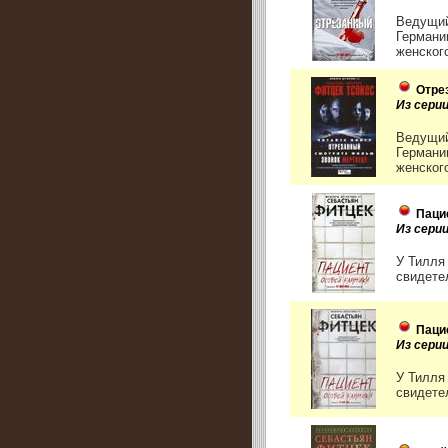
Ведущий
Германи
женского
Отре
Из сер
Ведущий
Германи
женского
Паци
Из сери
У Тилля
свидете
Паци
Из сер
У Тилля
свидете