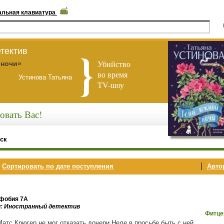
альная клавиатура
тектив
Убийство
 ночи»
во время
Устинова Татьяна
TV-шоу
овать Вас!
ск
,
Сортировать по дате поступления
Автор
фобия 7А
и: Иностранный детектив
Фитце
Матс Крюгер не мог отказать дочери Неле в просьбе быть с ней,