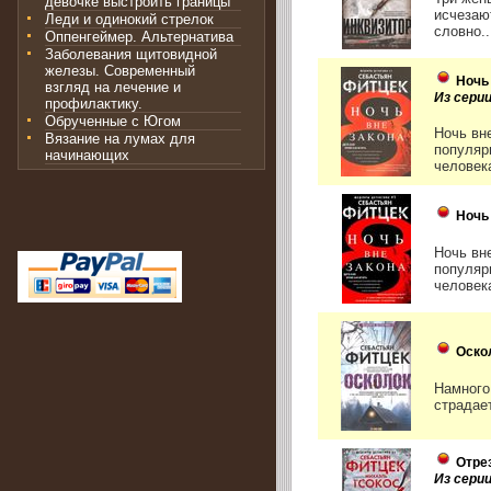
девочке выстроить границы
исчезаю
Леди и одинокий стрелок
словно..
Оппенгеймер. Альтернатива
Заболевания щитовидной
железы. Современный
Ночь
взгляд на лечение и
Из сери
профилактику.
Обрученные с Югом
Ночь вн
Вязание на лумах для
популяр
начинающих
человека
Ночь
Ночь вн
популяр
человека
Оско
Намного
страдает
Отре
Из сери