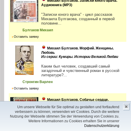
Михаил Булгаков. Записки юного врача.
Аудиокнига (MP3)
"Записки юного врача" - цикл рассказов
Михаила Булгакова, созданный в первой
половине...
Булгаков Михаил
Оставить заявку
Михаил Булгаков. Морфий. Женщины.
Любовь
Из серии: Кумиры. Истории Великой Любви
Каким был человек, создавший самый
загадочный и чувственный роман в русской
литературе?...
Стронгин Варлен
Оставить заявку
Михаил Булгаков. Собачье сердце.
Аудиокнига (MP3 – 1 CD)
✖
Um unsere Webseite für Sie optimal zu gestalten und fortlaufend
verbessern zu können, verwenden wir Cookies. Durch die weitere
Три сатирические повести, представленные
Nutzung der Webseite stimmen Sie der Verwendung von Cookies zu.
в аудиокниге, обращены к одной и той же
Weitere Informationen zu Cookies erhalten Sie in unserer
реальности...
Datenschutzerklärung
Булгаков Михаил