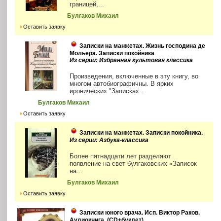
границей,...
Булгаков Михаил
Оставить заявку
Записки на манжетах. Жизнь господина де
Мольера. Записки покойника
Из серии: Избранная культовая классика
Произведения, включенные в эту книгу, во
многом автобиографичны. В ярких
иронических "Записках...
Булгаков Михаил
Оставить заявку
Записки на манжетах. Записки покойника.
Из серии: Азбука-классика
Более пятнадцати лет разделяют
появление на свет булгаковских «Записок
на...
Булгаков Михаил
Оставить заявку
Записки юного врача. Исп. Виктор Раков.
Аудиокнига. (CD+буклет)