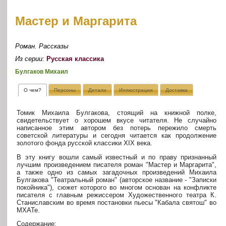
Мастер и Маргарита
Роман. Рассказы
Из серии:
Русская классика
Булгаков Михаил
О чем?
Персоны
Детали
Иллюстрации
Доставка
Томик Михаила Булгакова, стоящий на книжной полке,
свидетельствует о хорошем вкусе читателя. Не случайно
написанное этим автором без потерь пережило смерть
советской литературы и сегодня читается как продолжение
золотого фонда русской классики XIX века.
В эту книгу вошли самый известный и по праву признанный
лучшим произведением писателя роман "Мастер и Маргарита",
а также одно из самых загадочных произведений Михаила
Булгакова "Театральный роман" (авторское название - "Записки
покойника"), сюжет которого во многом основан на конфликте
писателя с главным режиссером Художественного театра К.
Станиславским во время постановки пьесы "Кабала святош" во
МХАТе.
Содержание: