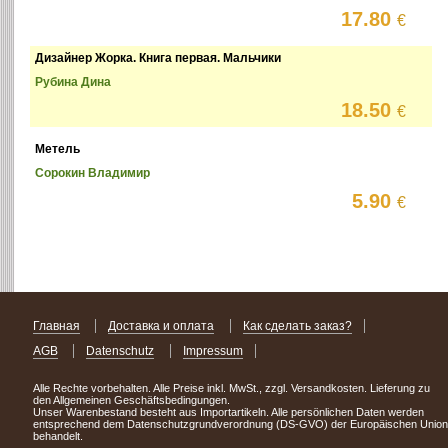
17.80
€
Дизайнер Жорка. Книга первая. Мальчики
Рубина Дина
18.50
€
Метель
Сорокин Владимир
5.90
€
Главная
Доставка и оплата
Как сделать заказ?
AGB
Datenschutz
Impressum
Alle Rechte vorbehalten. Alle Preise inkl. MwSt., zzgl. Versandkosten. Lieferung zu
den Allgemeinen Geschäftsbedingungen.
Unser Warenbestand besteht aus Importartikeln. Alle persönlichen Daten werden
entsprechend dem Datenschutzgrundverordnung (DS-GVO) der Europäischen Union
behandelt.