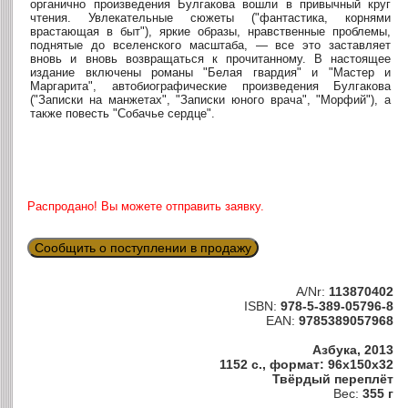
органично произведения Булгакова вошли в привычный круг
чтения. Увлекательные сюжеты ("фантастика, корнями
врастающая в быт"), яркие образы, нравственные проблемы,
поднятые до вселенского масштаба, — все это заставляет
вновь и вновь возвращаться к прочитанному. В настоящее
издание включены романы "Белая гвардия" и "Мастер и
Маргарита", автобиографические произведения Булгакова
("Записки на манжетах", "Записки юного врача", "Морфий"), а
также повесть "Собачье сердце".
Распродано! Вы можете отправить заявку.
Сообщить о поступлении в продажу
A/Nr:
113870402
ISBN:
978-5-389-05796-8
EAN:
9785389057968
Азбука, 2013
1152 с., формат: 96x150x32
Твёрдый переплёт
Вес:
355 г