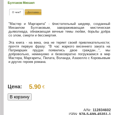
Булгаков Михаил
О чем?
Доставка
"Мастер и Маргарита" - блистательный шедевр, созданный
Михаилом Булгаковым, завораживающая мистическая
дьяволиада, обнажающая вечные темы любви, борьбы добра
со злом, смерти и бессмертия.
Эта книга - на века, она не теряет своей привлекательности;
прочтя первую фразу: "В час жаркого весеннего заката на
Патриарших прудах появились двое граждан...", мы
добровольно, неминуемо и безвозвратно погружаемся в мир
Мастера, Маргариты, Пилата, Воланда, Азазелло с Коровьевым
и других героев романа.
5.90
Цена:
€
A/Nr:
112834602
ISBN:
978-5-699-45351-1