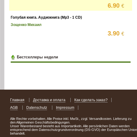
6.90
€
Голубая книга. Аудиокнига (Mp3 - 1 CD)
Зощенко Михаил
3.90
€
Бестселлеры недели
Главная
Доставка и оплата
Как сделать заказ?
AGB
Datenschutz
Impressum
Alle Rechte vorbehalten. Alle Preise inkl. MwSt., zzgl. Versandkosten. Lieferung zu
den Allgemeinen Geschäftsbedingungen.
Unser Warenbestand besteht aus Importartikeln. Alle persönlichen Daten werden
entsprechend dem Datenschutzgrundverordnung (DS-GVO) der Europäischen Union
behandelt.