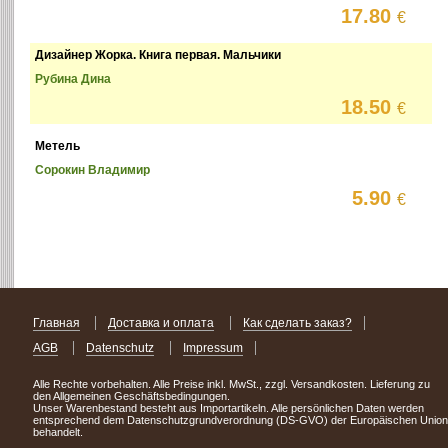
17.80
€
Дизайнер Жорка. Книга первая. Мальчики
Рубина Дина
18.50
€
Метель
Сорокин Владимир
5.90
€
Главная
Доставка и оплата
Как сделать заказ?
AGB
Datenschutz
Impressum
Alle Rechte vorbehalten. Alle Preise inkl. MwSt., zzgl. Versandkosten. Lieferung zu
den Allgemeinen Geschäftsbedingungen.
Unser Warenbestand besteht aus Importartikeln. Alle persönlichen Daten werden
entsprechend dem Datenschutzgrundverordnung (DS-GVO) der Europäischen Union
behandelt.