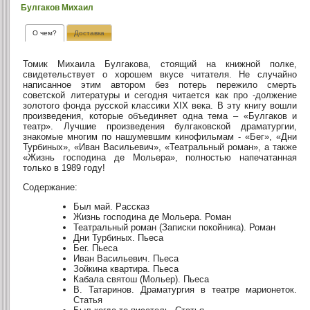
Булгаков Михаил
О чем?
Доставка
Томик Михаила Булгакова, стоящий на книжной полке,
свидетельствует о хорошем вкусе читателя. Не случайно
написанное этим автором без потерь пережило смерть
советской литературы и сегодня читается как про -должение
золотого фонда русской классики XIX века. В эту книгу вошли
произведения, которые объединяет одна тема – «Булгаков и
театр». Лучшие произведения булгаковской драматургии,
знакомые многим по нашумевшим кинофильмам - «Бег», «Дни
Турбиных», «Иван Васильевич», «Театральный роман», а также
«Жизнь господина де Мольера», полностью напечатанная
только в 1989 году!
Содержание:
Был май. Рассказ
Жизнь господина де Мольера. Роман
Театральный роман (Записки покойника). Роман
Дни Турбиных. Пьеса
Бег. Пьеса
Иван Васильевич. Пьеса
Зойкина квартира. Пьеса
Кабала святош (Мольер). Пьеса
В. Татаринов. Драматургия в театре марионеток.
Статья