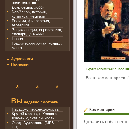
целительство
Дом, семья, хобби
Non/fiction, история,
культура, мемуары
Религия, философия,
эзотерика
Энциклопедии, справочники,
словари, учебники
Поэзия
Графический роман, комикс,
манга
Аудиокниги
Наклейки
Булгаков Михаил, все кн
Всего комментариев: (
*
*
*
Вы
недавно смотрели
Парадокс перфекциониста
Комментарии
Крутой маршрут. Хроника
времен культа личности
Добавить собственн
Овод. Аудиокнига (MP3 – 1
CD)