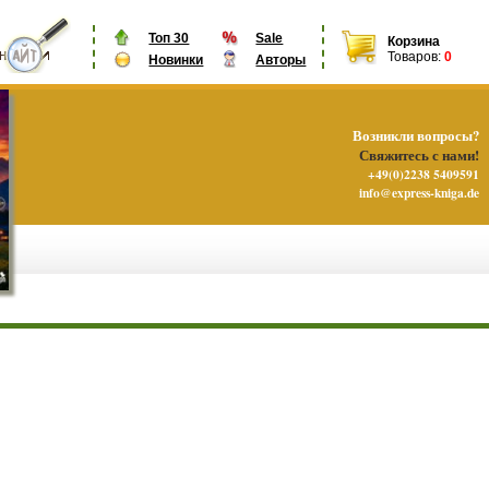
Топ 30
Sale
Корзина
Товаров:
0
Новинки
Авторы
Возникли вопросы?
Свяжитесь с нами!
+49(0)2238 5409591
info@express-kniga.de