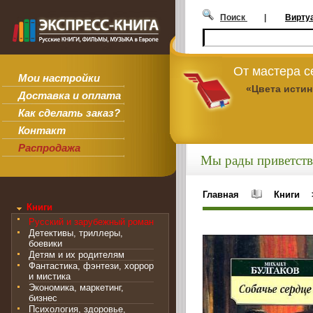
Поиск
|
Вирту
От мастера 
Мои настройки
«Цвета исти
Доставка и оплата
Как сделать заказ?
Контакт
Распродажа
Мы рады приветств
Главная
Книги
Книги
Русский и зарубежный роман
Детективы, триллеры,
боевики
Детям и их родителям
Фантастика, фэнтези, хоррор
и мистика
Экономика, маркетинг,
бизнес
Психология, здоровье,