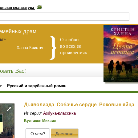
альная клавиатура
семейных драм
О любви
ны»
во всех ее
Ханна Кристин
проявлениях
овать Вас!
>
Русский и зарубежный роман
Дьяволиада. Собачье сердце. Роковые яйца.
Из серии:
Азбука-классика
Булгаков Михаил
О чем?
Доставка