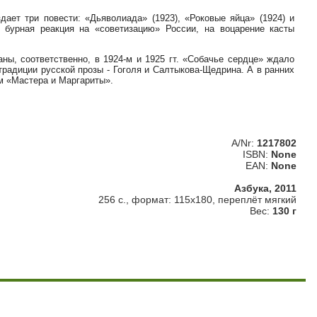
дает три повести: «Дьяволиада» (1923), «Роковые яйца» (1924) и
 бурная реакция на «советизацию» России, на воцарение касты
ны, соответственно, в 1924-м и 1925 гт. «Собачье сердце» ждало
 традиции русской прозы - Гоголя и Салтыкова-Щедрина. А в ранних
м «Мастера и Маргариты».
A/Nr:
1217802
ISBN:
None
EAN:
None
Азбука, 2011
256 с., формат: 115х180, переплёт мягкий
Вес:
130 г