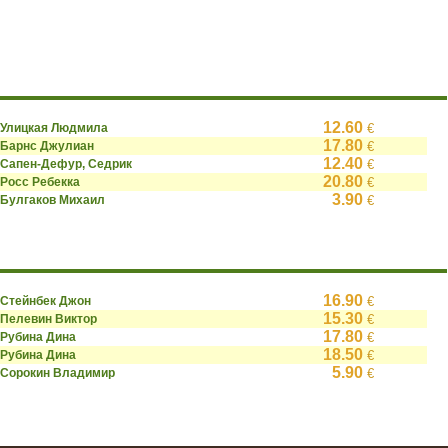
12.60
Улицкая Людмила
€
17.80
Барнс Джулиан
€
12.40
Сапен-Дефур, Седрик
€
20.80
Росс Ребекка
€
3.90
Булгаков Михаил
€
16.90
Стейнбек Джон
€
15.30
Пелевин Виктор
€
17.80
Рубина Дина
€
18.50
Рубина Дина
€
5.90
Сорокин Владимир
€