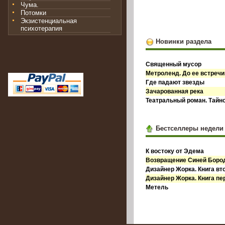
Чума.
Потомки
Экзистенциальная
психотерапия
Новинки раздела
Священный мусор
Метроленд. До ее встречи
Где падают звезды
Зачарованная река
Театральный роман. Тайн
Бестселлеры недели
К востоку от Эдема
Возвращение Синей Бор
Дизайнер Жорка. Книга вт
Дизайнер Жорка. Книга пе
Метель