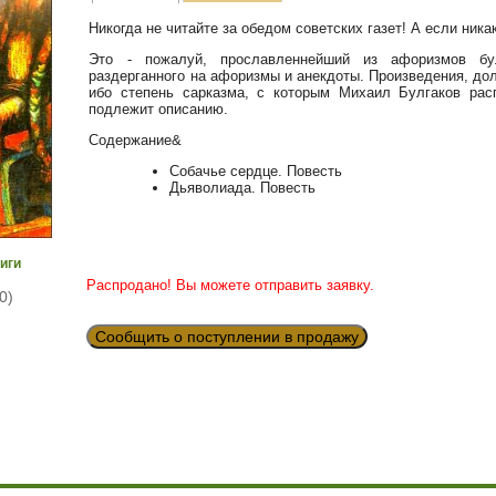
Никогда не читайте за обедом советских газет! А если никак
Это - пожалуй, прославленнейший из афоризмов булг
раздерганного на афоризмы и анекдоты. Произведения, до
ибо степень сарказма, с которым Михаил Булгаков рас
подлежит описанию.
Содержание&
Собачье сердце. Повесть
Дьяволиада. Повесть
иги
Распродано! Вы можете отправить заявку.
0)
Сообщить о поступлении в продажу