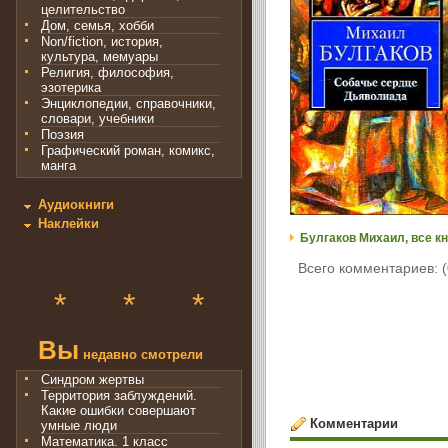
целительство
Дом, семья, хобби
Non/fiction, история,
культура, мемуары
Религия, философия,
эзотерика
Энциклопедии, справочники,
словари, учебники
Поэзия
Графический роман, комикс,
манга
Аудиокниги
Наклейки
Булгаков Михаил, все кн
Всего комментариев: (
*
*
*
Вы
недавно смотрели
Синдром жертвы
Территория заблуждений.
Какие ошибки совершают
Комментарии
умные люди
Математика. 1 класс