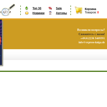
Топ 30
Sale
Корзина
Товаров:
0
Новинки
Авторы
Возникли вопросы?
Свяжитесь с нами!
+49(0)2238 5409591
info@express-kniga.de