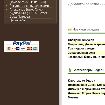
(комплект из 2 книг + CD)
Добавить собственн
Рождество с неудачниками
Александр Блок. Стихи.
Аудиокнига ( 1 CD) Читает
Вера Павлова
Царь-рыба
Новинки раздела
Священный мусор
Метроленд. До ее встречи
Где падают звезды
Зачарованная река
Театральный роман. Тайн
Бестселлеры недели
К востоку от Эдема
Возвращение Синей Бор
Дизайнер Жорка. Книга вт
Дизайнер Жорка. Книга пе
Метель