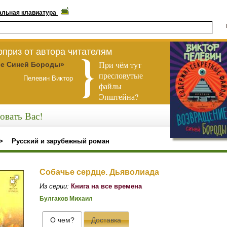
альная клавиатура
приз от автора читателям
При чём тут
е Синей Бороды»
пресловутые
Пелевин Виктор
файлы
Эпштейна?
овать Вас!
>
Русский и зарубежный роман
Собачье сердце. Дьяволиада
Из серии:
Книга на все времена
Булгаков Михаил
О чем?
Доставка