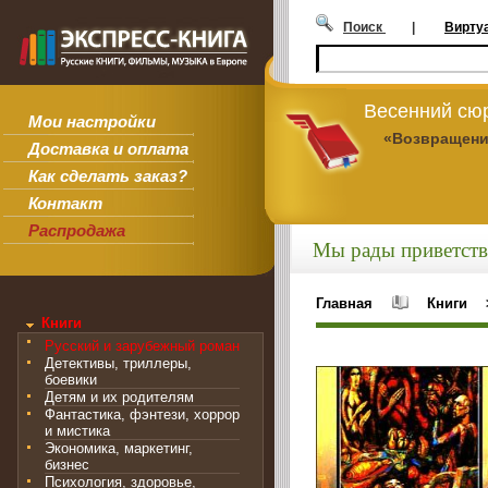
Поиск
|
Вирту
Весенний сюр
Мои настройки
«Возвращени
Доставка и оплата
Как сделать заказ?
Контакт
Распродажа
Мы рады приветств
Главная
Книги
Книги
Русский и зарубежный роман
Детективы, триллеры,
боевики
Детям и их родителям
Фантастика, фэнтези, хоррор
и мистика
Экономика, маркетинг,
бизнес
Психология, здоровье,