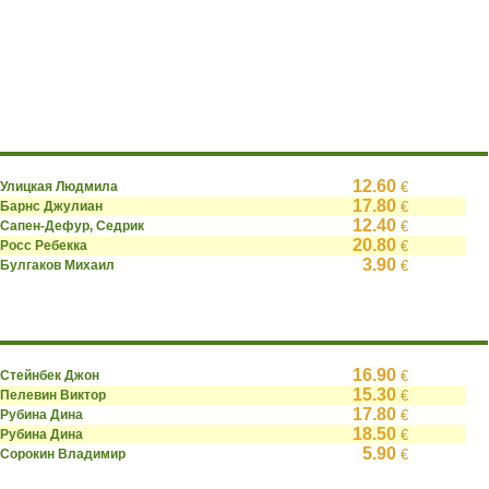
12.60
Улицкая Людмила
€
17.80
Барнс Джулиан
€
12.40
Сапен-Дефур, Седрик
€
20.80
Росс Ребекка
€
3.90
Булгаков Михаил
€
16.90
Стейнбек Джон
€
15.30
Пелевин Виктор
€
17.80
Рубина Дина
€
18.50
Рубина Дина
€
5.90
Сорокин Владимир
€