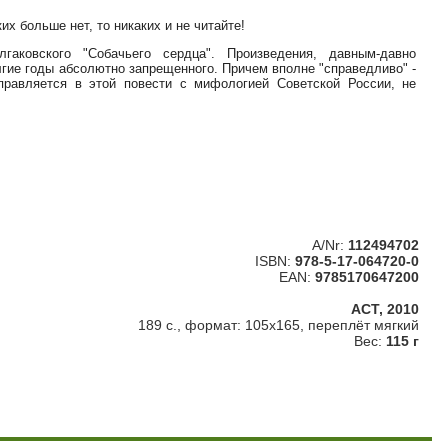
их больше нет, то никаких и не читайте!
аковского "Собачьего сердца". Произведения, давным-давно
лгие годы абсолютно запрещенного. Причем вполне "справедливо" -
правляется в этой повести с мифологией Советской России, не
A/Nr:
112494702
ISBN:
978-5-17-064720-0
EAN:
9785170647200
АСТ, 2010
189 с., формат: 105х165, переплёт мягкий
Вес:
115 г