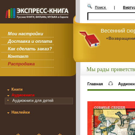
Поиск
|
Вирту
Весенний сюр
Мои настройки
«Возвращени
Доставка и оплата
Как сделать заказ?
Контакт
Распродажа
Мы рады приветств
Главная
Аудиокн
Книги
Аудиокниги
Аудиокниги для детей
Наклейки