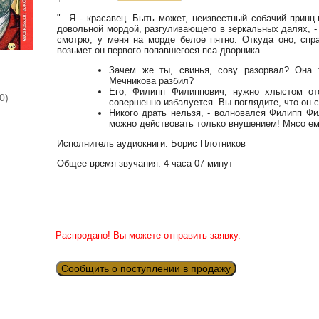
"...Я - красавец. Быть может, неизвестный собачий принц
довольной мордой, разгуливающего в зеркальных далях, - 
смотрю, у меня на морде белое пятно. Откуда оно, спр
возьмет он первого попавшегося пса-дворника...
Зачем же ты, свинья, сову разорвал? Она
Мечникова разбил?
Его, Филипп Филиппович, нужно хлыстом ото
0)
совершенно избалуется. Вы поглядите, что он
Никого драть нельзя, - волновался Филипп Фи
можно действовать только внушением! Мясо ем
Исполнитель аудиокниги: Борис Плотников
Общее время звучания: 4 часа 07 минут
Распродано! Вы можете отправить заявку.
Сообщить о поступлении в продажу