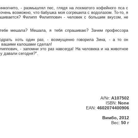
-инкогнито, - размышлял пес, глядя на лохматого кофейного пса с
очень возможно, что бабушка моя согрешила с водолазом. То-то, я
ашивается? Филипп Филиппович - человек с большим вкусом, не
 тебе мешала? Мешала, я тебя спрашиваю? Зачем профессора
драть хоть один раз, - возмущенно говорила Зина, - а то он
 с вашими калошами сделал!
липпович, - запомни это раз навсегда! На человека и на животное
у давали сегодня?".
A/Nr:
A107502
ISBN:
None
EAN:
4602074400906
Вимбо, 2012
Вес:
50 г