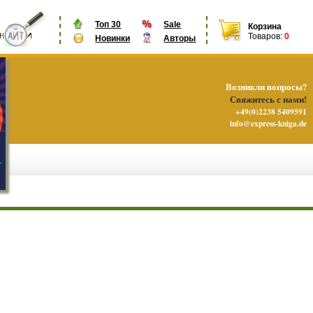
Топ 30
Sale
Корзина
Товаров:
0
Новинки
Авторы
Возникли вопросы?
Свяжитесь с нами!
+49(0)2238 5409591
info@express-kniga.de