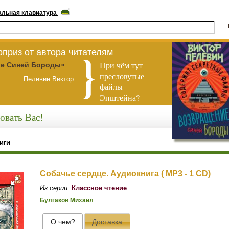
альная клавиатура
приз от автора читателям
При чём тут
е Синей Бороды»
пресловутые
Пелевин Виктор
файлы
Эпштейна?
овать Вас!
иги
Собачье сердце. Аудиокнига ( MP3 - 1 CD)
Из серии:
Классное чтение
Булгаков Михаил
О чем?
Доставка