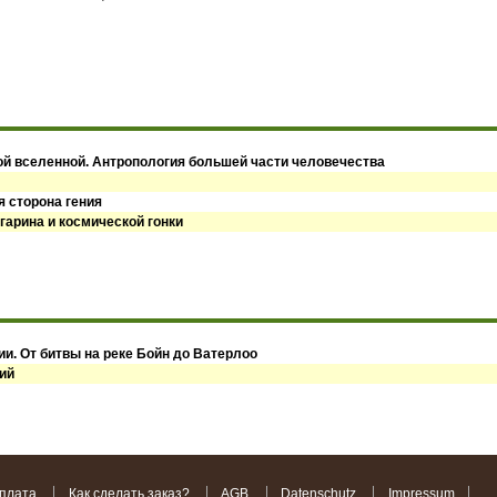
ой вселенной. Антропология большей части человечества
я сторона гения
гарина и космической гонки
и. От битвы на реке Бойн до Ватерлоо
ий
оплата
Как сделать заказ?
AGB
Datenschutz
Impressum