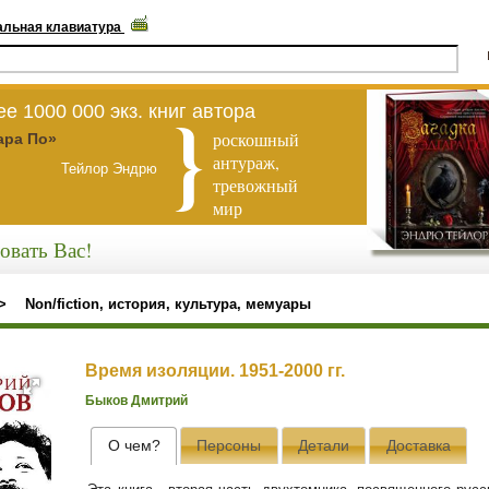
альная клавиатура
е 1000 000 экз. книг автора
роскошный
ара По»
антураж,
Тейлор Эндрю
тревожный
мир
овать Вас!
>
Non/fiction, история, культура, мемуары
Время изоляции. 1951-2000 гг.
Быков Дмитрий
О чем?
Персоны
Детали
Доставка