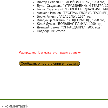
Виктор Пелевин. "СИНИЙ ФОНАРЬ", 1993 год
Булат Окуджава. "УПРАЗДНЁННЫЙ ТЕАТР", 19
Борис Стругацкий. "ПОИСК ПРЕДНАЗНАЧЕНИЯ
Алексей Иванов. "ГЕОГРАФ ГЛОБУС ПРОПИЛ", 
Борис Акунин. "АЗАЗЕЛЬ", 1997 год
Владимир Маканин. "АНДЕГРАУНД", 1998 год
Юлий Дубов. "БОЛЬШАЯ ПАЙКА", 1999 год
Дмитрий Быков. "ОПРАВДАНИЕ", 2000 год
Подведение итогов
Распродано! Вы можете отправить заявку.
Сообщить о поступлении в продажу
ый комментарий