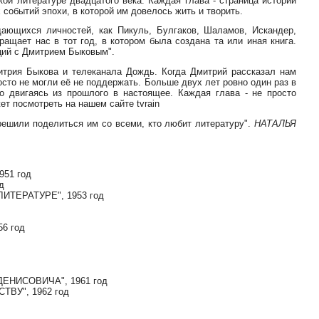
кой литературе двадцатого века. Каждая глава - страница истории
 событий эпохи, в которой им довелось жить и творить.
ающихся личностей, как Пикуль, Булгаков, Шаламов, Искандер,
ащает нас в тот год, в котором была создана та или иная книга.
ций с Дмитрием Быковым".
митрия Быкова и телеканала Дождь. Когда Дмитрий рассказал нам
осто не могли её не поддержать. Больше двух лет ровно один раз в
 двигаясь из прошлого в настоящее. Каждая глава - не просто
ет посмотреть на нашем сайте tvrain
решили поделиться им со всеми, кто любит литературу".
НАТАЛЬЯ
951 год
д
ИТЕРАТУРЕ", 1953 год
6 год
ДЕНИСОВИЧА", 1961 год
СТВУ", 1962 год