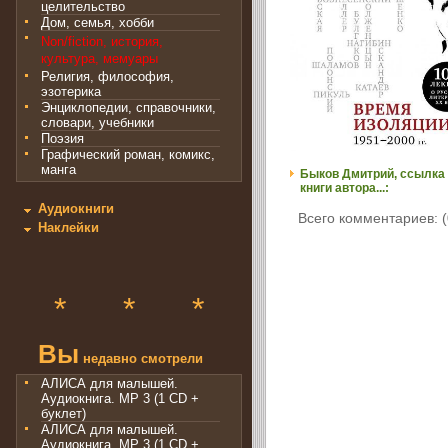
целительство
Дом, семья, хобби
Non/fiction, история,
культура, мемуары
Религия, философия,
эзотерика
Энциклопедии, справочники,
словари, учебники
Поэзия
Графический роман, комикс,
манга
Быков Дмитрий, ссылка
книги автора...:
Аудиокниги
Всего комментариев: (
Наклейки
*
*
*
Вы
недавно смотрели
АЛИСА для малышей.
Аудиокнига. MP 3 (1 CD +
буклет)
АЛИСА для малышей.
Аудиокнига. MP 3 (1 CD +