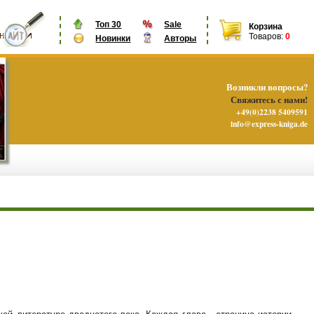
Топ 30
Sale
Корзина
Товаров:
0
Новинки
Авторы
Возникли вопросы?
Свяжитесь с нами!
+49(0)2238 5409591
info@express-kniga.de