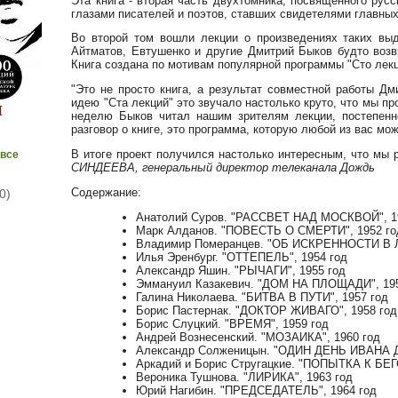
Эта книга - вторая часть двухтомника, посвященного русс
глазами писателей и поэтов, ставших свидетелями главных
Во второй том вошли лекции о произведениях таких выд
Айтматов, Евтушенко и другие Дмитрий Быков будто возвр
Книга создана по мотивам популярной программы "Сто лек
"Это не просто книга, а результат совместной работы Д
идею "Ста лекций" это звучало настолько круто, что мы пр
неделю Быков читал нашим зрителям лекции, постепенно
разговор о книге, это программа, которую любой из вас мож
В итоге проект получился настолько интересным, что мы 
 все
СИНДЕЕВА, генеральный директор телеканала Дождь
Содержание:
0)
Анатолий Суров. "РАССВЕТ НАД МОСКВОЙ", 1
Марк Алданов. "ПОВЕСТЬ О СМЕРТИ", 1952 го
Владимир Померанцев. "ОБ ИСКРЕННОСТИ В Л
Илья Эренбург. "ОТТЕПЕЛЬ", 1954 год
Александр Яшин. "РЫЧАГИ", 1955 год
Эммануил Казакевич. "ДОМ НА ПЛОЩАДИ", 195
Галина Николаева. "БИТВА В ПУТИ", 1957 год
Борис Пастернак. "ДОКТОР ЖИВАГО", 1958 год
Борис Слуцкий. "ВРЕМЯ", 1959 год
Андрей Вознесенский. "МОЗАИКА", 1960 год
Александр Солженицын. "ОДИН ДЕНЬ ИВАНА 
Аркадий и Борис Стругацкие. "ПОПЫТКА К БЕГ
Вероника Тушнова. "ЛИРИКА", 1963 год
Юрий Нагибин. "ПРЕДСЕДАТЕЛЬ", 1964 год