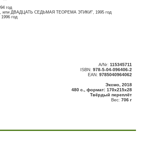
94 год
, или ДВАДЦАТЬ СЕДЬМАЯ ТЕОРЕМА ЭТИКИ", 1995 год
1996 год
A/Nr:
115345711
ISBN:
978-5-04-096406-2
EAN:
9785040964062
Эксмо, 2018
480 с., формат: 170x215x28
Твёрдый переплёт
Вес:
706 г