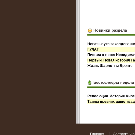
Новинки раздела
Новая наука заколдованн
ГУЛАГ
Письма к жене: Невидима
Первый. Новая история Га
Жизнь Шарлотты Бронте
Бестселлеры недели
Революция. История Англи
Тайны древних цивилизац
Главная
Доставка и 