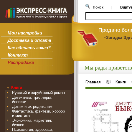
Поиск
|
Вирту
Продано боле
Мои настройки
«Загадка Эдг
Доставка и оплата
Как сделать заказ?
Контакт
Распродажа
Мы рады приветств
Главная
Книги
Книги
Русский и зарубежный роман
Детективы, триллеры,
боевики
Детям и их родителям
Фантастика, фэнтези, хоррор
и мистика
Экономика, маркетинг,
бизнес
Психология, здоровье,