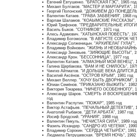
Евгений Евтушенко. "БРАТСКАЯ ГЭС", 1965 год
Михаил Булгаков. "МАСТЕР И МАРГАРИТА", 19
Георгий Полонский. "ДОЖИВЁМ ДО ПОНЕДЕЛЬН
Валентин Катаев. "ТРАВА ЗАБВЕНИЯ", 1968 го
Варлам Шаламов. "КОАЫМСКИЕ РАССКАЗЫ", 1
Юрий Трифонов. "ПРЕДВАРИТЕЛЬНЫЕ ИТОГИ",
Василь Быков. "СОТНИКОВ", 1971 год
Алесь Адамович. "ХАТЫНСКАЯ ПОВЕСТЬ", 197
Владимир Богомолов. "В АВГУСТЕ СОРОК ЧЕТ
Александр Солженицын. "АРХИПЕЛАГ ГУЛАГ", 
Владимир Войнович. "ЖИЗНЬ И НЕОБЫЧАЙН
Александр Зиновьев. "ЗИЯЮЩИЕ ВЫСОТЫ", 19
Александр Крон. "БЕССОННИЦА", 1977 год
Валентин Катаев. "АЛМАЗНЫЙ МОЙ ВЕНЕЦ", 1
Галина Щербакова. "ВАМ И НЕ СНИЛОСЬ", 1979
Чингиз Айтматов. "И ДОЛЬШЕ ВЕКА ДЛИТСЯ ДЕ
Василий Аксёнов. "ОСТРОВ КРЫМ", 1981 год
Михаил Веллер. "ХОЧУ БЫТЬ ДВОРНИКОМ", 1
Юлиан Семёнов. "ПРИКАЗАНО ВЫЖИТЬ". 1982
Виктория Токарева. "НИЧЕГО ОСОБЕННОГО", 1
Александр Шаров. "СМЕРТЬ И ВОСКРЕШЕНИ
год
Валентин Распутин. "ПОЖАР", 1985 год
Виктор Астафьев. "ПЕЧАЛЬНЫЙ ДЕТЕКТИВ", 1
Анатолий Рыбаков. "ДЕТИ АРБАТА", 1987 год
Иосиф Бродский. "УРАНИЯ", 1988 год
Валентин Пикуль. "НЕЧИСТАЯ СИЛА", 1989 го
Фазиль Искандер. "САНДРО ИЗ ЧЕГЕМА", 1990
Владимир Сорокин. "СЕРДЦА ЧЕТЫРЁХ", 1991
Людмила Петрушевская. "ВРЕМЯ НОЧЬ", 1992 