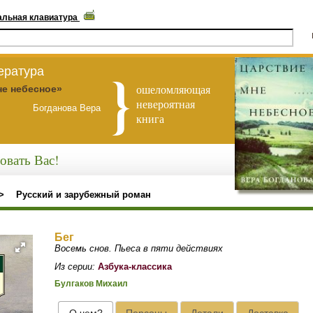
альная клавиатура
ература
ошеломляющая
не небесное»
невероятная
Богданова Вера
книга
овать Вас!
>
Русский и зарубежный роман
Бег
Восемь снов. Пьеса в пяти действиях
Из серии:
Азбука-классика
Булгаков Михаил
О чем?
Персоны
Детали
Доставка