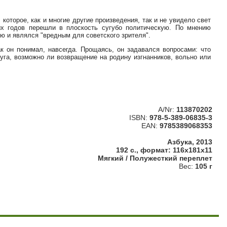
 которое, как и многие другие произведения, так и не увидело свет
х годов перешли в плоскость сугубо политическую. По мнению
ию и являлся "вредным для советского зрителя".
ак он понимал, навсегда. Прощаясь, он задавался вопросами: что
уга, возможно ли возвращение на родину изгнанников, вольно или
A/Nr:
113870202
ISBN:
978-5-389-06835-3
EAN:
9785389068353
Азбука, 2013
192 с., формат: 116x181x11
Мягкий / Полужесткий переплет
Вес:
105 г