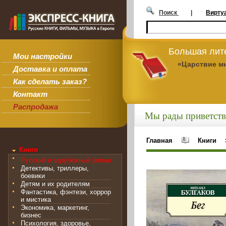
Поиск
|
Вирту
Большая лит
Мои настройки
«Царствие м
Доставка и оплата
Как сделать заказ?
Контакт
Распродажа
Мы рады приветств
Главная
Книги
Книги
Русский и зарубежный роман
Детективы, триллеры,
боевики
Детям и их родителям
Фантастика, фэнтези, хоррор
и мистика
Экономика, маркетинг,
бизнес
Психология, здоровье,