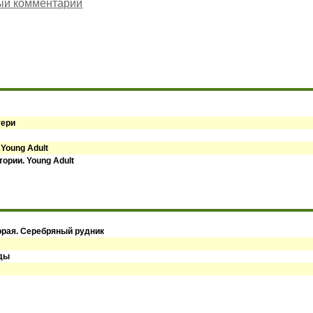
ый комментарий
тери
 Young Adult
ории. Young Adult
орая. Серебряный рудник
оды