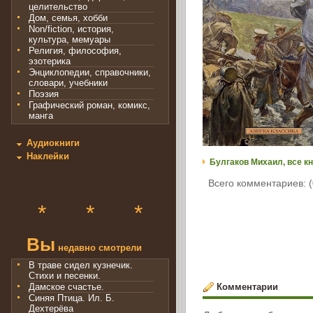
целительство
Дом, семья, хобби
Non/fiction, история,
культура, мемуары
Религия, философия,
эзотерика
Энциклопедии, справочники,
словари, учебники
Поэзия
Графический роман, комикс,
манга
Аудиокниги
Наклейки
Булгаков Михаил, все кн
Всего комментариев: (
*
*
*
Вы
недавно смотрели
В траве сидел кузнечик.
Стихи и песенки.
Комментарии
Дамское счастье.
Синяя Птица. Ил. Б.
Дехтерёва