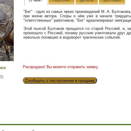
"Бег" - одно из самых ярких произведений М. А. Булгакова,
при жизни автора. Споры о нём уже в начале тридцаты
"ответственных" работников, "Бег" идеализировал эмиграц
Этой пьесой Булгаков прощался со старой Россией, и, к
произошло с Россией, почему русские уничтожали друг др
невольно попавших в водоворот трагических событий.
Распродано! Вы можете отправить заявку.
иги
0)
Сообщить о поступлении в продажу