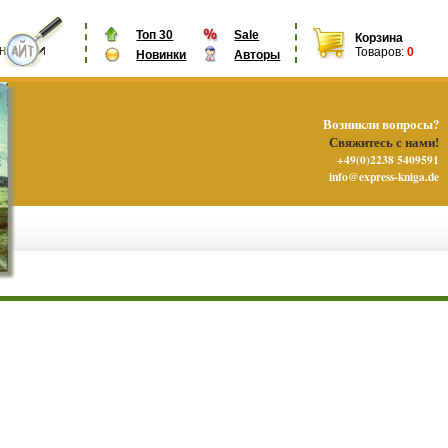
Топ 30
Sale
Корзина
Товаров:
0
Новинки
Авторы
Возникли вопросы?
Свяжитесь с нами!
+49(0)2238 5409591
info@express-kniga.de