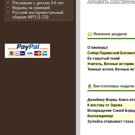
Добавить собственн
Рисование с детьми 5-6 лет
Ведьмы за границей.
Русский инструментальный
сборник MP3 (1 CD)
Новинки раздела
О пионеры!
Собор Парижской Богома
Ее скрытый гений
Учитель. Вечные истории.
Темные аллеи. Вечные ист
Бестселлеры недели
Дизайнер Жорка. Книга вт
К востоку от Эдема
Возвращение Синей Бор
Коллекционер
Зулейха открывает глаза