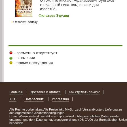
О том, что Михаил Афанасьевич Булгаков
гениальный писатель, в наши дни
известно...
Филатьев Эдуард
Оставить заявку
- временно отсутствует
- в наличии
- новые поступления
Главная
Доставка и оплата
Как сделать заказ?
AGB
Datenschutz
Impressum
Alle Rechte vorbehalten. Alle Preise inkl. MwSt., zzgl. Versandkosten. Lieferung zu
den Allgemeinen Geschäftsbedingungen.
Unser Warenbestand besteht aus Importartikeln. Alle persönlichen Daten werden
entsprechend dem Datenschutzgrundverordnung (DS-GVO) der Europäischen Union
behandelt.