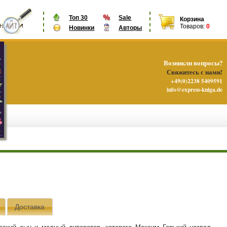
Топ 30
Sale
Корзина
Товаров:
0
Новинки
Авторы
Возникли вопросы?
Свяжитесь с нами!
+49(0)2238 5409591
info@express-kniga.de
Доставка