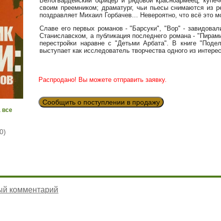
Белогвардейский офицер и рядовой красноармеец; купеч
своим преемником; драматург, чьи пьесы снимаются из р
поздравляет Михаил Горбачев… Невероятно, что всё это мо
Славе его первых романов - "Барсуки", "Вор" - завидова
Станиславском, а публикация последнего романа - "Пирами
перестройки наравне с "Детьми Арбата". В книге "Поде
выступает как исследователь творчества одного из интере
Распродано! Вы можете отправить заявку.
Сообщить о поступлении в продажу
 все
0)
ый комментарий