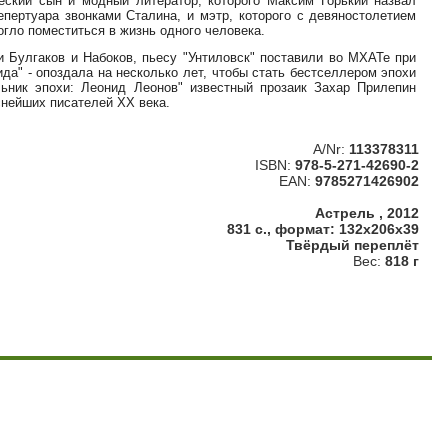
еский сын и модный литератор, которого Максим Горький назвал
епертуара звонками Сталина, и мэтр, которого с девяностолетием
гло поместиться в жизнь одного человека.
ли Булгаков и Набоков, пьесу "Унтиловск" поставили во МХАТе при
да" - опоздала на несколько лет, чтобы стать бестселлером эпохи
льник эпохи: Леонид Леонов" известный прозаик Захар Прилепин
снейших писателей XX века.
A/Nr:
113378311
ISBN:
978-5-271-42690-2
EAN:
9785271426902
Астрель , 2012
831 с., формат: 132x206x39
Твёрдый переплёт
Вес:
818 г