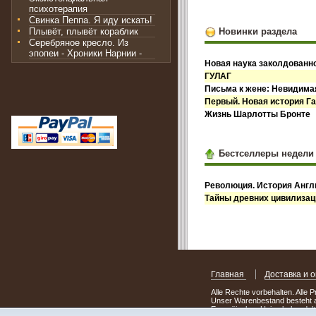
психотерапия
Свинка Пеппа. Я иду искать!
Плывёт, плывёт кораблик
Новинки раздела
Серебряное кресло. Из
эпопеи - Хроники Нарнии -
Новая наука заколдованн
ГУЛАГ
Письма к жене: Невидима
Первый. Новая история Га
Жизнь Шарлотты Бронте
Бестселлеры недели
Революция. История Англи
Тайны древних цивилизац
Главная
Доставка и 
Alle Rechte vorbehalten. Alle 
Unser Warenbestand besteht a
Europäischen Union behandelt