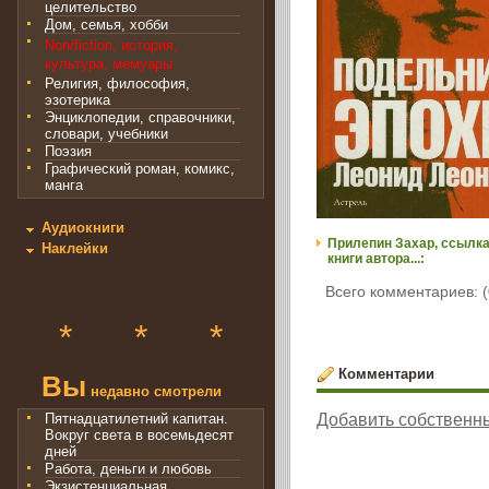
целительство
Дом, семья, хобби
Non/fiction, история,
культура, мемуары
Религия, философия,
эзотерика
Энциклопедии, справочники,
словари, учебники
Поэзия
Графический роман, комикс,
манга
Аудиокниги
Прилепин Захар, ссылка
Наклейки
книги автора...:
Всего комментариев: (
*
*
*
Комментарии
Вы
недавно смотрели
Пятнадцатилетний капитан.
Добавить собственн
Вокруг света в восемьдесят
дней
Работа, деньги и любовь
Экзистенциальная