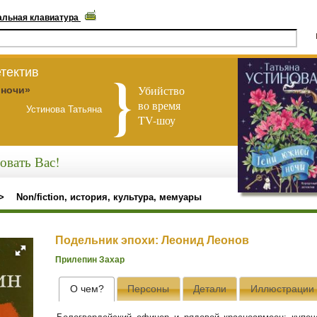
альная клавиатура
тектив
Убийство
 ночи»
во время
Устинова Татьяна
TV-шоу
овать Вас!
>
Non/fiction, история, культура, мемуары
Подельник эпохи: Леонид Леонов
Прилепин Захар
О чем?
Персоны
Детали
Иллюстрации