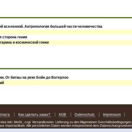
ой вселенной. Антропология большей части человечества
я сторона гения
гарина и космической гонки
и. От битвы на реке Бойн до Ватерлоо
ий
оплата
Как сделать заказ?
AGB
Datenschutz
Impressum
Preise inkl. MwSt., zzgl. Versandkosten. Lieferung zu den Allgemeinen Geschäftsbedingungen
us Importartikeln. Alle persönlichen Daten werden entsprechend dem Datenschutzgrundv
.