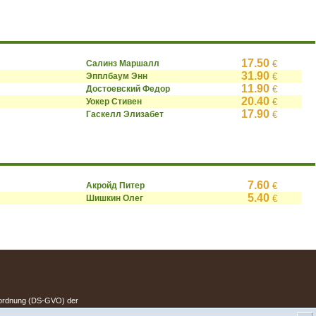
17.50
Салинз Маршалл
€
31.90
Эпплбаум Энн
€
11.90
Достоевский Федор
€
20.40
Уокер Стивен
€
17.90
Гаскелл Элизабет
€
7.60
Акройд Питер
€
5.40
Шишкин Олег
€
.
erordnung (DS-GVO) der