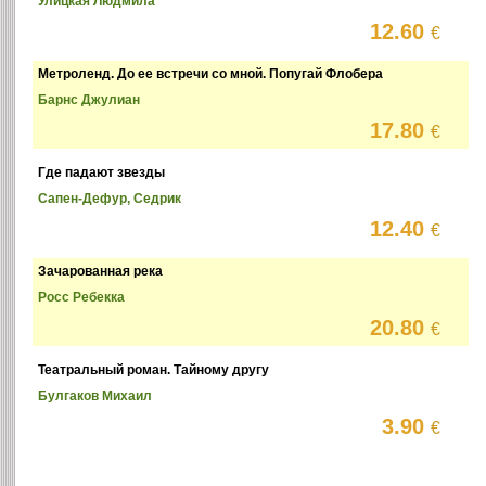
Улицкая Людмила
12.60
€
Метроленд. До ее встречи со мной. Попугай Флобера
Барнс Джулиан
17.80
€
Где падают звезды
Сапен-Дефур, Седрик
12.40
€
Зачарованная река
Росс Ребекка
20.80
€
Театральный роман. Тайному другу
Булгаков Михаил
3.90
€