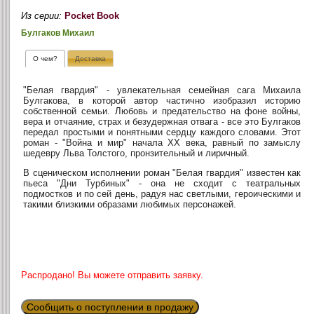
Из серии:
Pocket Book
Булгаков Михаил
О чем?
Доставка
"Белая гвардия" - увлекательная семейная сага Михаила
Булгакова, в которой автор частично изобразил историю
собственной семьи. Любовь и предательство на фоне войны,
вера и отчаяние, страх и безудержная отвага - все это Булгаков
передал простыми и понятными сердцу каждого словами. Этот
роман - "Война и мир" начала XX века, равный по замыслу
шедевру Льва Толстого, пронзительный и лиричный.
В сценическом исполнении роман "Белая гвардия" известен как
пьеса "Дни Турбиных" - она не сходит с театральных
подмостков и по сей день, радуя нас светлыми, героическими и
такими близкими образами любимых персонажей.
Распродано! Вы можете отправить заявку.
Сообщить о поступлении в продажу