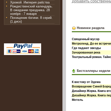
Добавить собственн
Хромой. Империя рабства
Рождественский календарь.
В ожидании праздника. 28
ноября - 7 января
Похищение богини. 8 серий.
(1 диск)
Новинки раздела
Священный мусор
Метроленд. До ее встречи
Где падают звезды
Зачарованная река
Театральный роман. Тайн
Бестселлеры недели
К востоку от Эдема
Возвращение Синей Бор
Дизайнер Жорка. Книга вт
Дизайнер Жорка. Книга пе
Метель