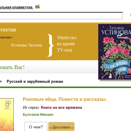
альная клавиатура
тектив
Убийство
 ночи»
во время
Устинова Татьяна
TV-шоу
овать Вас!
>
Русский и зарубежный роман
Роковые яйца. Повести и рассказы.
Из серии:
Книга на все времена
Булгаков Михаил
О чем?
Доставка