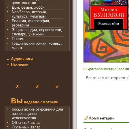
целительство
Дом, семья, хобби
Non/fiction, история,
культура, мемуары
Религия, философия,
эзотерика
Энциклопедии, справочники,
словари, учебники
Поэзия
Графический роман, комикс,
манга
Аудиокниги
Наклейки
Булгаков Михаил, все кн
Всего комментариев: (
*
*
*
Вы
недавно смотрели
Космические откровения для
возносящегося
человечества
Комментарии
Облачный атлас
Облачный атлас