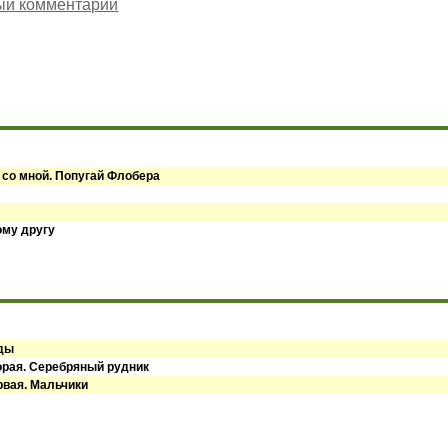
ый комментарий
 со мной. Попугай Флобера
ому другу
оды
орая. Серебряный рудник
рвая. Мальчики