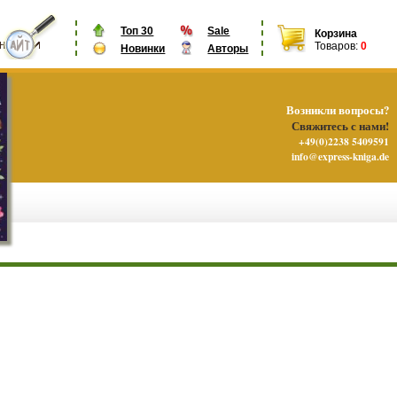
Топ 30
Sale
Корзина
Товаров:
0
Новинки
Авторы
Возникли вопросы?
Свяжитесь с нами!
+49(0)2238 5409591
info@express-kniga.de