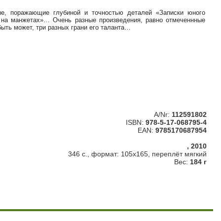
е, поражающие глубиной и точностью деталей «Записки юного
на манжетах»… Очень разные произведения, равно отмеченнные
ыть может, три разных грани его таланта…
A/Nr:
112591802
ISBN:
978-5-17-068795-4
EAN:
9785170687954
, 2010
346 с., формат: 105х165, переплёт мягкий
Вес:
184 г