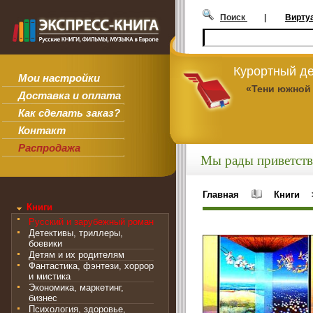
Поиск
|
Вирту
Курортный де
Мои настройки
«Тени южной
Доставка и оплата
Как сделать заказ?
Контакт
Распродажа
Мы рады приветств
Главная
Книги
Книги
Русский и зарубежный роман
Детективы, триллеры,
боевики
Детям и их родителям
Фантастика, фэнтези, хоррор
и мистика
Экономика, маркетинг,
бизнес
Психология, здоровье,