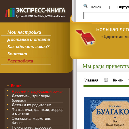
Поиск
|
Вирту
Большая лит
Мои настройки
«Царствие м
Доставка и оплата
Как сделать заказ?
Контакт
Распродажа
Мы рады приветств
Главная
Книги
Книги
Русский и зарубежный роман
Детективы, триллеры,
боевики
Детям и их родителям
Фантастика, фэнтези, хоррор
и мистика
Экономика, маркетинг,
бизнес
Психология, здоровье,