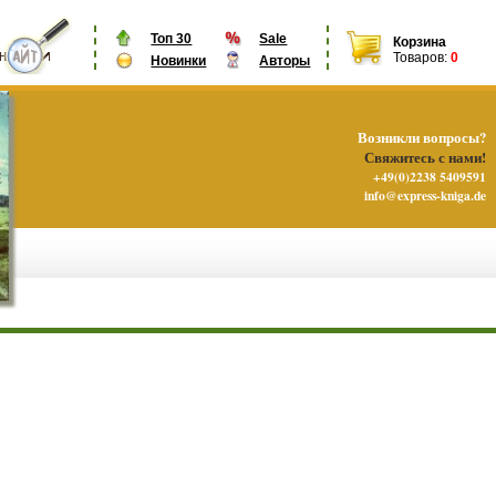
Топ 30
Sale
Корзина
Товаров:
0
Новинки
Авторы
Возникли вопросы?
Свяжитесь с нами!
+49(0)2238 5409591
info@express-kniga.de