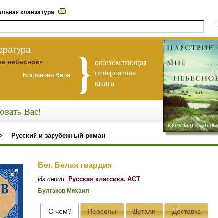
альная клавиатура
ература
ошеломляющая
не небесное»
невероятная
Богданова Вера
книга
овать Вас!
>
Русский и зарубежный роман
Бег. Белая гвардия
Из серии:
Русская классика. АСТ
Булгаков Михаил
О чем?
Персоны
Детали
Доставка