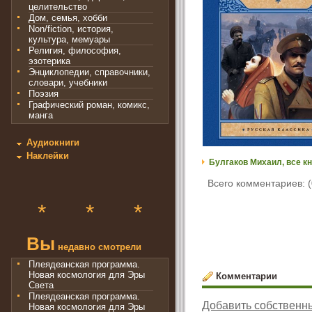
целительство
Дом, семья, хобби
Non/fiction, история,
культура, мемуары
Религия, философия,
эзотерика
Энциклопедии, справочники,
словари, учебники
Поэзия
Графический роман, комикс,
манга
Аудиокниги
Наклейки
Булгаков Михаил, все кн
Всего комментариев: (
*
*
*
Вы
недавно смотрели
Плеядеанская программа.
Новая космология для Эры
Комментарии
Света
Плеядеанская программа.
Добавить собственн
Новая космология для Эры