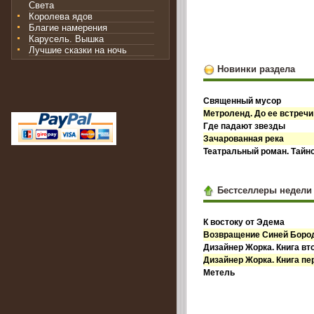
Света
Королева ядов
Благие намерения
Карусель. Вышка
Лучшие сказки на ночь
Новинки раздела
Священный мусор
Метроленд. До ее встречи
Где падают звезды
Зачарованная река
Театральный роман. Тайн
Бестселлеры недели
К востоку от Эдема
Возвращение Синей Бор
Дизайнер Жорка. Книга вт
Дизайнер Жорка. Книга пе
Метель