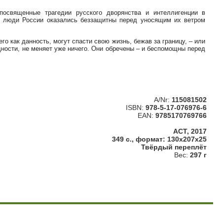
посвященные трагедии русского дворянства и интеллигенции в
 люди России оказались беззащитны перед уносящим их ветром
го как данность, могут спасти свою жизнь, бежав за границу, – или
щности, не меняет уже ничего. Они обречены – и беспомощны перед
A/Nr:
115081502
ISBN:
978-5-17-076976-6
EAN:
9785170769766
АСТ, 2017
349 с., формат: 130x207x25
Твёрдый переплёт
Вес:
297 г