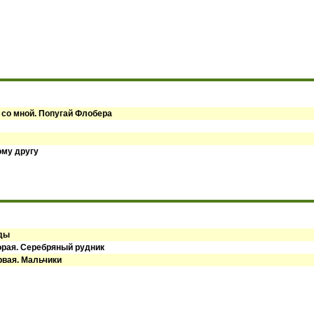
 со мной. Попугай Флобера
ому другу
оды
орая. Серебряный рудник
рвая. Мальчики