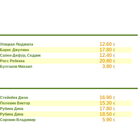
12.60
Улицкая Людмила
€
17.80
Барнс Джулиан
€
12.40
Сапен-Дефур, Седрик
€
20.80
Росс Ребекка
€
3.90
Булгаков Михаил
€
16.90
Стейнбек Джон
€
15.30
Пелевин Виктор
€
17.80
Рубина Дина
€
18.50
Рубина Дина
€
5.90
Сорокин Владимир
€