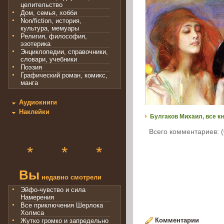
целительство
Дом, семья, хобби
Non/fiction, история,
культура, мемуары
Религия, философия,
эзотерика
Энциклопедии, справочники,
словари, учебники
Поэзия
Графический роман, комикс,
манга
Аудиокниги
Наклейки
Булгаков Михаил, все кн
Всего комментариев: (
*
*
*
Вы
недавно смотрели
Эйфо-чувство и сила
Намерения
Все приключения Шерлока
Холмса
Комментарии
Жутко громко и запредельно