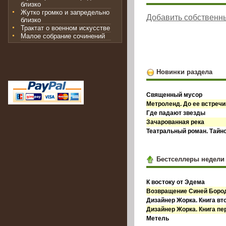
близко
Жутко громко и запредельно
Добавить собственн
близко
Трактат о военном искусстве
Малое собрание сочинений
Новинки раздела
Священный мусор
Метроленд. До ее встречи
Где падают звезды
Зачарованная река
Театральный роман. Тайн
Бестселлеры недели
К востоку от Эдема
Возвращение Синей Бор
Дизайнер Жорка. Книга вт
Дизайнер Жорка. Книга пе
Метель