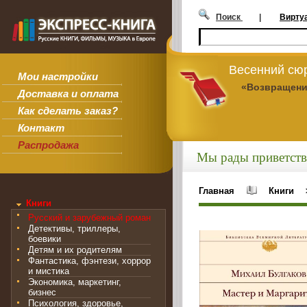
Поиск
|
Вирту
Весенний сюр
Мои настройки
«Возвращени
Доставка и оплата
Как сделать заказ?
Контакт
Распродажа
Мы рады приветств
Главная
Книги
Книги
Русский и зарубежный роман
Детективы, триллеры,
боевики
Детям и их родителям
Фантастика, фэнтези, хоррор
и мистика
Экономика, маркетинг,
бизнес
Психология, здоровье,