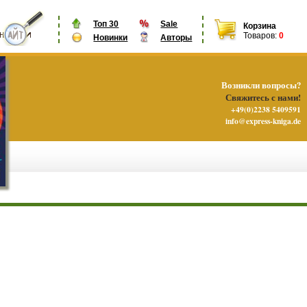
Топ 30
Sale
Корзина
Товаров:
0
Новинки
Авторы
Возникли вопросы?
Свяжитесь с нами!
+49(0)2238 5409591
info@express-kniga.de