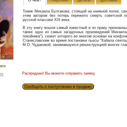
Томик Михаила Булгакова, стоящий на книжной полке, св
этим автором без потерь пережило смерть советской л
русской классики XIX века.
В эту книгу вошли самый известный и по праву признанн
также одно из самых загадочных произведений Михаила 
покойника"), сюжет которого во многом основан на конфл
Станиславским во время постановки пьесы "Кабала святош
М.О. Чудаковой, занимавшуюся реконструкцией многих гла
иги
Распродано! Вы можете отправить заявку.
0)
Сообщить о поступлении в продажу