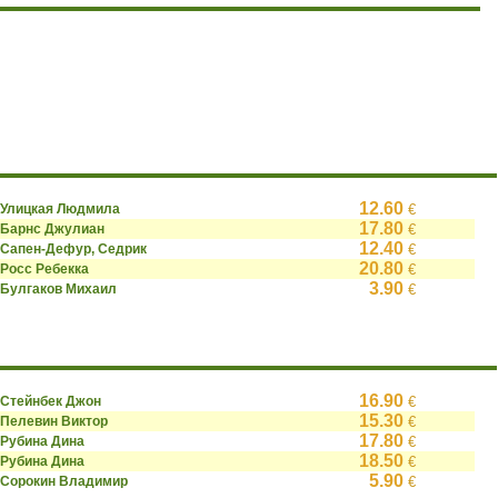
12.60
Улицкая Людмила
€
17.80
Барнс Джулиан
€
12.40
Сапен-Дефур, Седрик
€
20.80
Росс Ребекка
€
3.90
Булгаков Михаил
€
16.90
Стейнбек Джон
€
15.30
Пелевин Виктор
€
17.80
Рубина Дина
€
18.50
Рубина Дина
€
5.90
Сорокин Владимир
€