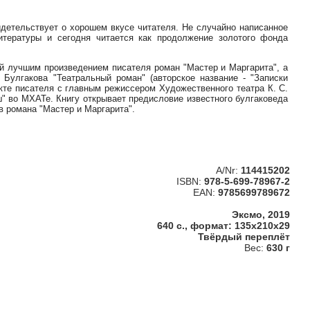
идетельствует о хорошем вкусе читателя. Не случайно написанное
итературы и сегодня читается как продолжение золотого фонда
ый лучшим произведением писателя роман "Мастер и Маргарита", а
Булгакова "Театральный роман" (авторское название - "Записки
икте писателя с главным режиссером Художественного театра К. С.
" во МХАТе. Книгу открывает предисловие известного булгаковеда
в романа "Мастер и Маргарита".
A/Nr:
114415202
ISBN:
978-5-699-78967-2
EAN:
9785699789672
Эксмо, 2019
640 с., формат: 135x210x29
Твёрдый переплёт
Вес:
630 г