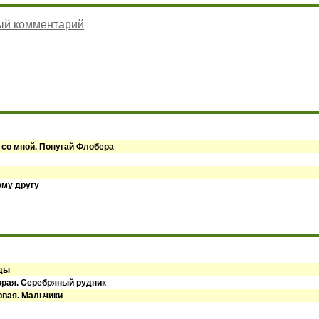
ый комментарий
 со мной. Попугай Флобера
ому другу
оды
орая. Серебряный рудник
рвая. Мальчики