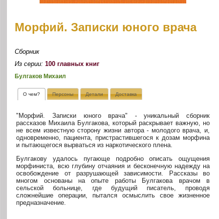
Морфий. Записки юного врача
Сборник
Из серии:
100 главных книг
Булгаков Михаил
О чем?
Персоны
Детали
Доставка
"Морфий. Записки юного врача" - уникальный сборник
рассказов Михаила Булгакова, который раскрывает важную, но
не всем известную сторону жизни автора - молодого врача, и,
одновременно, пациента, пристрастившегося к дозам морфина
и пытающегося вырваться из наркотического плена.
Булгакову удалось пугающе подробно описать ощущения
морфиниста, всю глубину отчаяния и бесконечную надежду на
освобождение от разрушающей зависимости. Рассказы во
многом основаны на опыте работы Булгакова врачом в
сельской больнице, где будущий писатель, проводя
сложнейшие операции, пытался осмыслить свое жизненное
предназначение.