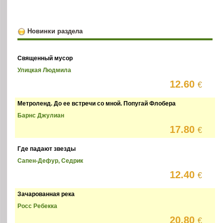
Новинки раздела
Священный мусор
Улицкая Людмила
12.60
€
Метроленд. До ее встречи со мной. Попугай Флобера
Барнс Джулиан
17.80
€
Где падают звезды
Сапен-Дефур, Седрик
12.40
€
Зачарованная река
Росс Ребекка
20.80
€