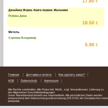
17.80
€
Дизайнер Жорка. Книга первая. Мальчики
Рубина Дина
18.50
€
Метель
Сорокин Владимир
5.90
€
Главная
Доставка и оплата
Как сделать заказ?
AGB
Datenschutz
Impressum
Alle Rechte vorbehalten. Alle Preise inkl. MwSt., zzgl. Versandkosten. Lieferung zu
den Allgemeinen Geschäftsbedingungen.
Unser Warenbestand besteht aus Importartikeln. Alle persönlichen Daten werden
entsprechend dem Datenschutzgrundverordnung (DS-GVO) der Europäischen Union
behandelt.
Сделав заказ сегодня, уже через день или два Вы можете стать обладателем