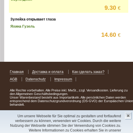
9.30
€
Зулейха открывает глаза
Яхина Гузель
14.60
€
Главная
Доставка и оплата
Как сделать заказ?
AGB
Datenschutz
Impressum
Alle Rechte vorbehalten. Alle Preise inkl. MwSt., zzgl. Versandkosten. Lieferung zu
den Allgemeinen Geschäftsbedingungen.
Unser Warenbestand besteht aus Importartikeln. Alle persönlichen Daten werden
entsprechend dem Datenschutzgrundverordnung (DS-GVO) der Europäischen Union
behandelt.
Сделав заказ сегодня, уже через день или два Вы можете стать обладателем
✖
НОВИНКИ из Германии
! Удачного поиска!
Um unsere Webseite für Sie optimal zu gestalten und fortlaufend
verbessern zu können, verwenden wir Cookies. Durch die weitere
Copyright 2003 - 2023 © Express-Kniga
Nutzung der Webseite stimmen Sie der Verwendung von Cookies zu.
Разработка:
V.A.Vorobiev
Weitere Informationen zu Cookies erhalten Sie in unserer