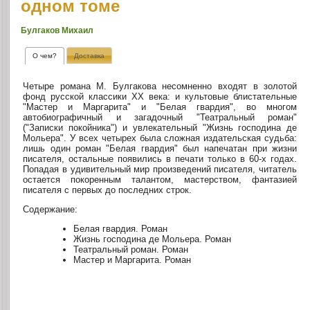
одном томе
Булгаков Михаил
О чем?
Доставка
Четыре романа M. Булгакова несомненно входят в золотой
фонд русской классики XX века: и культовые блистательные
"Мастер и Маргарита" и "Белая гвардия", во многом
автобиографичный и загадочный "Театральный роман"
("Записки покойника") и увлекательный "Жизнь господина де
Мольера". У всех четырех была сложная издательская судьба:
лишь один роман "Белая гвардия" был напечатан при жизни
писателя, остальные появились в печати только в 60-х годах.
Попадая в удивительный мир произведений писателя, читатель
остается покоренным талантом, мастерством, фантазией
писателя с первых до последних строк.
Содержание:
Белая гвардия. Роман
Жизнь господина де Мольера. Роман
Театральный роман. Роман
Мастер и Маргарита. Роман