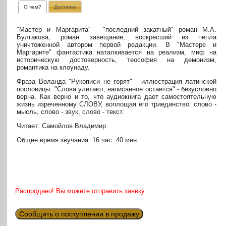
О чем?
Доставка
"Мастер и Маргарита" - "последний закатный" роман М.А.
Булгакова, роман завещание, воскресший из пепла
уничтоженной автором первой редакции. В "Мастере и
Маргарите" фантастика наталкивается на реализм, миф на
историческую достоверность, теософия на демонизм,
романтика на клоунаду.
Фраза Воланда "Рукописи не горят" - иллюстрация латинской
пословицы: "Слова улетают, написанное остается" - безусловно
верна. Как верно и то, что аудиокнига дает самостоятельную
жизнь изреченному СЛОВУ, воплощая его триединство: слово -
мысль, слово - звук, слово - текст.
Читает: Самойлов Владимир
Общее время звучания: 16 час. 40 мин.
Распродано! Вы можете отправить заявку.
Сообщить о поступлении в продажу